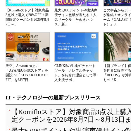
【Komifloストア】対象商品
最大5,000ポイントや出演声
この宇宙からボ
3点以上購入で20%OFF！期
優サイン色紙が当たる！人
が集結！オンラ
間限定クーポンを2026年8月
気サークル「たぬきハウ
ーム『GALAST
7日～..
ス」新..
ト）』8..
天空、Amazon.co.jpに
CLINKSの生成AIチャット
【新ブランド】
「AYANEO公式ストア」を
ツール「ナレフルチャッ
を世界に販売する
開設 〜「KONKR POCKET
ト」を紹介代理店として導
「BECOS」が沖
FIT」を8月7日..
入支援サポ..
もの「K..
IT・テクノロジーの最新プレスリリース
【Komifloストア】対象商品3点以上購
定クーポンを2026年8月7日～8月13日
最大5,000ポイントや出演声優サイン