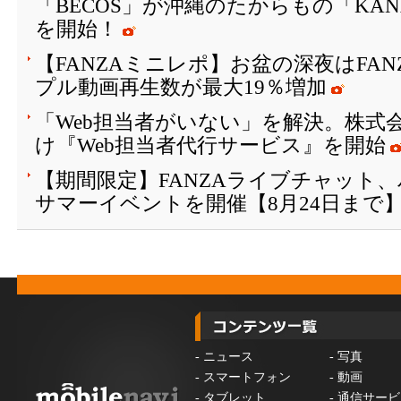
「BECOS」が沖縄のたからもの「KAN
を開始！
【FANZAミニレポ】お盆の深夜はFA
プル動画再生数が最大19％増加
「Web担当者がいない」を解決。株式会
け『Web担当者代行サービス』を開始
【期間限定】FANZAライブチャット
サマーイベントを開催【8月24日まで
-
ニュース
-
写真
-
スマートフォン
-
動画
-
タブレット
-
通信サービ