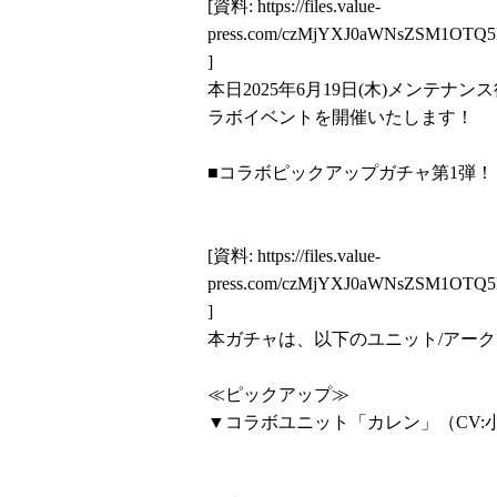
[資料:
https://files.value-
press.com/czMjYXJ0aWNsZSM1OTQ
]
本日2025年6月19日(木)メンテナ
ラボイベントを開催いたします！
■コラボピックアップガチャ第1弾！
[資料:
https://files.value-
press.com/czMjYXJ0aWNsZSM1OTQ
]
本ガチャは、以下のユニット/アー
≪ピックアップ≫
▼コラボユニット「カレン」（CV: