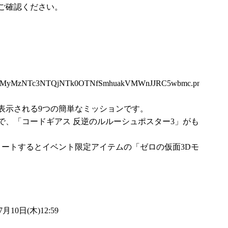
ご確認ください。
Q5MyMzNTc3NTQjNTk0OTNfSmhuakVMWnJJRC5wbmc.png
表示される9つの簡単なミッションです。
で、「コードギアス 反逆のルルーシュポスター3」がも
リートするとイベント限定アイテムの「ゼロの仮面3Dモ
10日(木)12:59