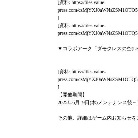
[資料:
https://files.value-
press.com/czMjYXJ0aWNsZSM1OT
]
[資料:
https://files.value-
press.com/czMjYXJ0aWNsZSM1OTQ
▼コラボアーク「ダモクレスの空(LR
[資料:
https://files.value-
press.com/czMjYXJ0aWNsZSM1OTQ
]
【開催期間】
2025年6月19日(木)メンテナンス後～7月
その他、詳細はゲーム内お知らせを