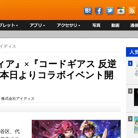
イディス
ィア』×『コードギアス 反逆
』本日よりコラボイベント開
：
株式会社アイディス
渋谷区、代