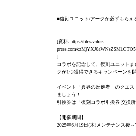
■復刻ユニット/アークが必ずもらえ
[資料:
https://files.value-
press.com/czMjYXJ0aWNsZSM1OTQ
]
コラボを記念して、復刻ユニットま
クが1つ獲得できるキャンペーンを
イベント「異界の反逆者」のクエス
ましょう！
引換券は「復刻コラボ引換券 交換
【開催期間】
2025年6月19日(木)メンテナンス後～7月