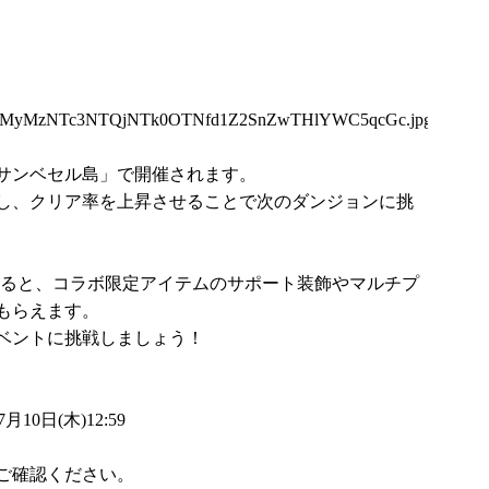
5MyMzNTc3NTQjNTk0OTNfd1Z2SnZwTHlYWC5qcGc.jpg
サンベセル島」で開催されます。
し、クリア率を上昇させることで次のダンジョンに挑
になると、コラボ限定アイテムのサポート装飾やマルチプ
もらえます。
ベントに挑戦しましょう！
10日(木)12:59
ご確認ください。