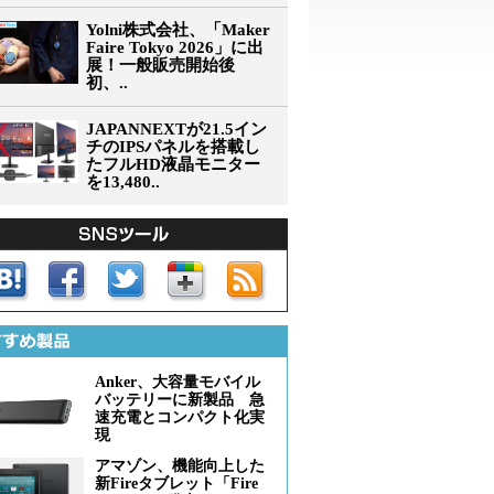
Yolni株式会社、「Maker
Faire Tokyo 2026」に出
展！一般販売開始後
初、..
JAPANNEXTが21.5イン
チのIPSパネルを搭載し
たフルHD液晶モニター
を13,480..
Anker、大容量モバイル
バッテリーに新製品 急
速充電とコンパクト化実
現
アマゾン、機能向上した
新Fireタブレット「Fire