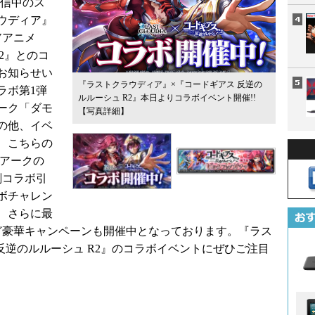
配信中のス
ウディア』
TVアニメ
2』とのコ
お知らせい
『ラストクラウディア』×『コードギアス 反逆の
ラボ第1弾
ルルーシュ R2』本日よりコラボイベント開催!!
ーク「ダモ
【写真詳細】
の他、イベ
、こちらの
/アークの
刻コラボ引
ボチャレン
、さらに最
ャなど豪華キャンペーンも開催中となっております。『ラス
反逆のルルーシュ R2』のコラボイベントにぜひご注目