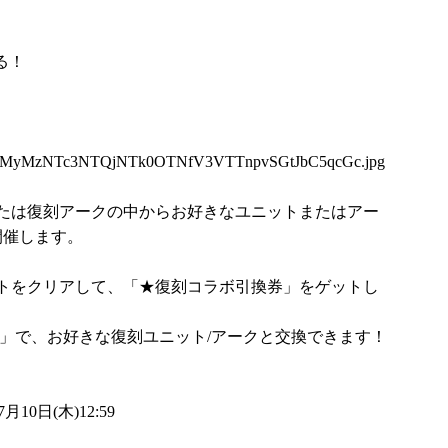
る！
5MyMzNTc3NTQjNTk0OTNfV3VTTnpvSGtJbC5qcGc.jpg
たは復刻アークの中からお好きなユニットまたはアー
開催します。
トをクリアして、「★復刻コラボ引換券」をゲットし
所」で、お好きな復刻ユニット/アークと交換できます！
10日(木)12:59