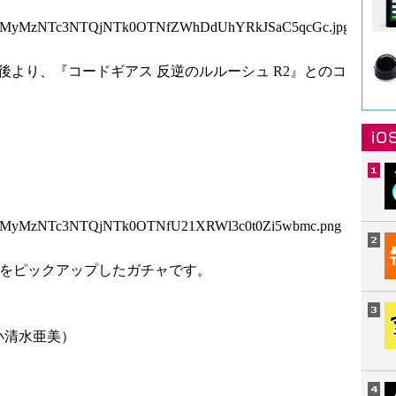
5MyMzNTc3NTQjNTk0OTNfZWhDdUhYRkJSaC5qcGc.jpg
ンス後より、『コードギアス 反逆のルルーシュ R2』とのコ
5MyMzNTc3NTQjNTk0OTNfU21XRWl3c0t0Zi5wbmc.png
クをピックアップしたガチャです。
小清水亜美）