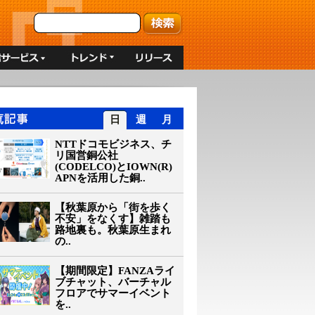
日
週
月
NTTドコモビジネス、チ
リ国営銅公社
(CODELCO)とIOWN(R)
APNを活用した銅..
【秋葉原から「街を歩く
不安」をなくす】雑踏も
路地裏も。秋葉原生まれ
の..
【期間限定】FANZAライ
ブチャット、バーチャル
フロアでサマーイベント
を..