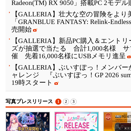
Radeon(TM) RX 9050」搭載PC 2モ
【GALLERIA】壮大な空の冒険を
「GRANBLUE FANTASY: Relink-Endle
売開始
【GALLERIA】新品PC購入＆エン
ズが抽選で当たる 合計1,000名様 
催 先着16,000名様にUSBメモリ進呈
【GALLERIA】ぶいすぽっ！メンバーがFor
ャレンジ 『ぶいすぽっ！GP 2026 su
19時スタート
写真プレスリリース
1
2
3