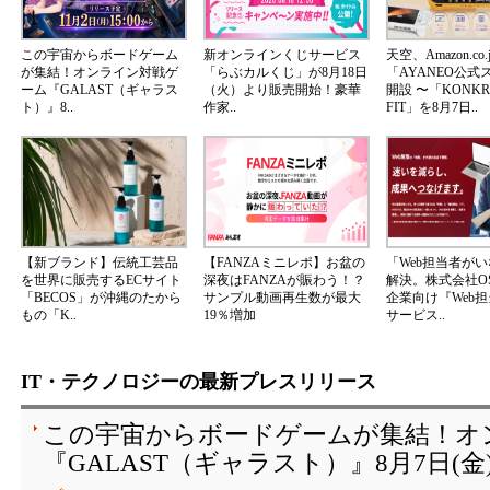
この宇宙からボードゲーム
新オンラインくじサービス
天空、Amazon.co.
が集結！オンライン対戦ゲ
「らぶカルくじ」が8月18日
「AYANEO公式
ーム『GALAST（ギャラス
（火）より販売開始！豪華
開設 〜「KONKR 
ト）』8..
作家..
FIT」を8月7日..
【新ブランド】伝統工芸品
【FANZAミニレポ】お盆の
「Web担当者が
を世界に販売するECサイト
深夜はFANZAが賑わう！？
解決。株式会社OS
「BECOS」が沖縄のたから
サンプル動画再生数が最大
企業向け『Web
もの「K..
19％増加
サービス..
IT・テクノロジーの最新プレスリリース
この宇宙からボードゲームが集結！オ
『GALAST（ギャラスト）』8月7日(