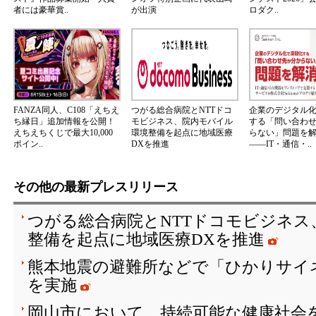
者には豪華賞..
が出演
ロダク..
FANZA同人、C108「えちえ
つがる総合病院とNTTドコ
企業のデジタル
ち縁日」追加情報を公開！
モビジネス、院内モバイル
する「問い合わ
えちえちくじで最大10,000
環境整備を起点に地域医療
らない」問題を
ポイン..
DXを推進
――IT・通信・..
その他の最新プレスリリース
つがる総合病院とNTTドコモビジネス
整備を起点に地域医療DXを推進
熊本地震の避難所などで「ひかりサイ
を実施
岡山市において、持続可能な健康社会を