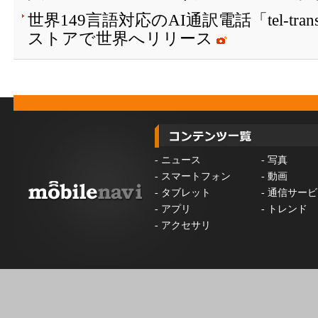
世界149言語対応のAI通訳電話「tel-tran
ストアで世界へリリース
-
ニュース
-
写真
-
スマートフォン
-
動画
-
タブレット
-
通信サービ
-
アプリ
-
トレンド
-
アクセサリ