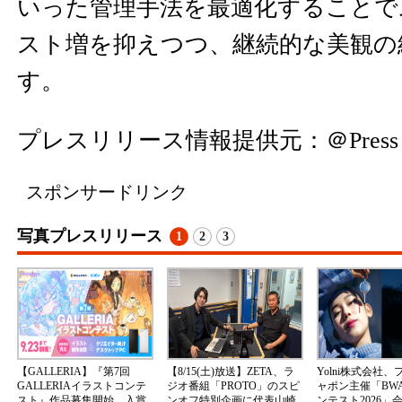
いった管理手法を最適化することで
スト増を抑えつつ、継続的な美観の
す。
プレスリリース情報提供元：
＠Press
スポンサードリンク
写真プレスリリース
1
2
3
【GALLERIA】『第7回
【8/15(土)放送】ZETA、ラ
Yolni株式会社
GALLERIAイラストコンテ
ジオ番組「PROTO」のスピ
ャポン主催「BW
スト』作品募集開始 入賞
ンオフ特別企画に代表山崎
ンテスト2026」