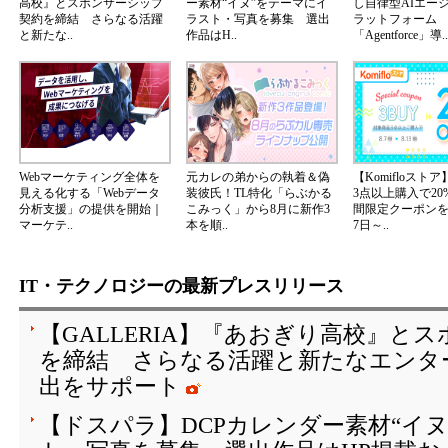
高校』とスポンサーシップ
ー素材“イヌ”をテーマにイ
し自律型AIエー
契約を締結 さらなる活躍
ラスト・写真を募集 選出
ラットフォーム
と新たな..
作品はH..
「Agentforce」導..
Webマーケティング全体を
元カレの弟からの執着＆偽
【Komifloスト
見える化する「Webデータ
装彼氏！TL特化「らぶかる
3点以上購入で20
分析支援」の提供を開始｜
こみっく」から8月に新作3
間限定クーポンを2
マーケテ..
本を順..
7日～..
IT・テクノロジーの最新プレスリリース
【GALLERIA】『あおぎり高校』と
を締結 さらなる活躍と新たなエンタ
出をサポート
【ドスパラ】DCPカレンダー素材“イ