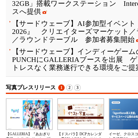
32GB」搭載ワークステーション Interop
スへ提供
【サードウェーブ】AI参加型イベント
2026』 クリエイターズマーケット
／ラウンドテーブル 参加者募集開始
【サードウェーブ】インディーゲームの祭典
PUNCHにGALLERIAブースを出展
トレスなく業務遂行できる環境をご提
写真プレスリリース
1
2
3
【GALLERIA】『あおぎり
【ドスパラ】DCPカレンダ
イーゼ、クロス