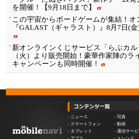
を開催！【9月18日まで】
この宇宙からボードゲームが集結！オ
『GALAST（ギャラスト）』8月7日(
新オンラインくじサービス「らぶカルく
（火）より販売開始！豪華作家陣のラ
キャンペーンも同時開催！
-
ニュース
-
写真
-
スマートフォン
-
動画
-
タブレット
-
通信サービ
-
アプリ
-
トレンド