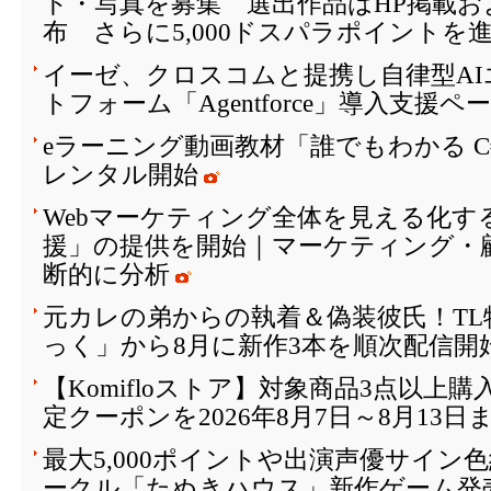
ト・写真を募集 選出作品はHP掲載お
布 さらに5,000ドスパラポイントを
イーゼ、クロスコムと提携し自律型A
トフォーム「Agentforce」導入支援
eラーニング動画教材「誰でもわかる 
レンタル開始
Webマーケティング全体を見える化す
援」の提供を開始｜マーケティング・
断的に分析
元カレの弟からの執着＆偽装彼氏！T
っく」から8月に新作3本を順次配信開
【Komifloストア】対象商品3点以上購
定クーポンを2026年8月7日～8月13日
最大5,000ポイントや出演声優サイン
ークル「たぬきハウス」新作ゲーム発