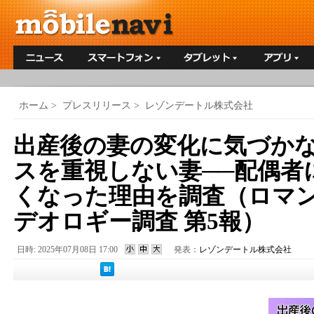
ホーム
>
プレスリリース
>
レゾンデートル株式会社
出産後の妻の変化に気づか
スを重視しない妻──配偶者
くなった理由を調査（ロマ
デオロギー調査 第5報）
日時: 2025年07月08日 17:00
発表：
レゾンデートル株式会社