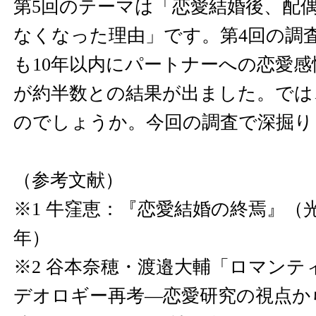
第5回のテーマは「恋愛結婚後、配
なくなった理由」です。第4回の調
も10年以内にパートナーへの恋愛
が約半数との結果が出ました。では
のでしょうか。今回の調査で深掘り
（参考文献）
※1 牛窪恵：『恋愛結婚の終焉』（光
年）
※2 谷本奈穂・渡邉大輔「ロマンテ
デオロギー再考―恋愛研究の視点か