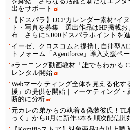
を締結 さらなる活躍と新たなエンタ
出をサポート
【ドスパラ】DCPカレンダー素材“イ
ト・写真を募集 選出作品はHP掲載お
布 さらに5,000ドスパラポイントを
イーゼ、クロスコムと提携し自律型A
トフォーム「Agentforce」導入支援
eラーニング動画教材「誰でもわかる 
レンタル開始
Webマーケティング全体を見える化す
援」の提供を開始｜マーケティング・
断的に分析
元カレの弟からの執着＆偽装彼氏！T
っく」から8月に新作3本を順次配信開
【Komifloストア】対象商品3点以上購