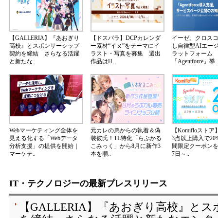
【GALLERIA】『あおぎり
【ドスパラ】DCPカレンダ
イーゼ、クロス
高校』とスポンサーシップ
ー素材“イヌ”をテーマにイ
し自律型AIエー
契約を締結 さらなる活躍
ラスト・写真を募集 選出
ラットフォーム
と新たな..
作品はH..
「Agentforce」導..
Webマーケティング全体を
元カレの弟からの執着＆偽
【Komifloスト
見える化する「Webデータ
装彼氏！TL特化「らぶかる
3点以上購入で20
分析支援」の提供を開始｜
こみっく」から8月に新作3
間限定クーポンを2
マーケテ..
本を順..
7日～..
IT・テクノロジーの最新プレスリリース
【GALLERIA】『あおぎり高校』と