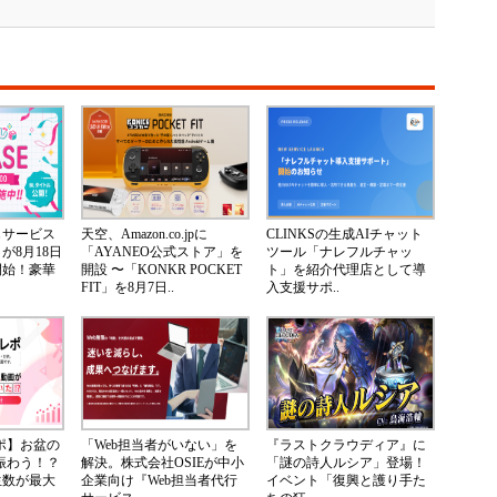
じサービス
天空、Amazon.co.jpに
CLINKSの生成AIチャット
が8月18日
「AYANEO公式ストア」を
ツール「ナレフルチャッ
開始！豪華
開設 〜「KONKR POCKET
ト」を紹介代理店として導
FIT」を8月7日..
入支援サポ..
レポ】お盆の
「Web担当者がいない」を
『ラストクラウディア』に
が賑わう！？
解決。株式会社OSIEが中小
「謎の詩人ルシア」登場！
生数が最大
企業向け『Web担当者代行
イベント「復興と護り手た