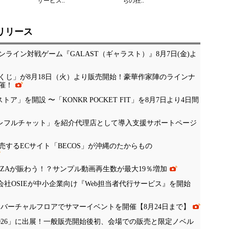
サービス..
ちの狂..
リリース
ライン対戦ゲーム『GALAST（ギャラスト）』8月7日(金)よ
くじ」が8月18日（火）より販売開始！豪華作家陣のラインナ
催！
公式ストア」を開設 〜「KONKR POCKET FIT」を8月7日より4日間
「ナレフルチャット」を紹介代理店として導入支援サポートページ
するECサイト「BECOS」が沖縄のたからもの
NZAが賑わう！？サンプル動画再生数が最大19％増加
会社OSIEが中小企業向け『Web担当者代行サービス』を開始
、バーチャルフロアでサマーイベントを開催【8月24日まで】
 Tokyo 2026」に出展！一般販売開始後初、会場での販売と限定ノベル