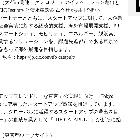
"は、CityTech（大都市関連テクノロジー）のイノベーション創出と
Institute と清水建設株式会社が共同で担い、
ult や社会実装パートナーとともに、スタートアップに対して、大企業
社会実装に対する経済的支援、海外市場展開支援、PR
スマートシティ、モビリティ、エネルギー、脱炭素、
関するソリューションを、課題先進都市である東京で
をもって海外展開を目指します。
報はこちら：
https://jp.cic.com/tib-catapult/
ップフレンドリーな東京」の実現に向け、"Tokyo
る等、多様かつ充実したスタートアップ政策を推進しています。
し、グローバルに活躍するスタートアップの輩出を目
の創成事業として「 TIB CATAPULT 」が新たに始
こちら（東京都ウェブサイト）：