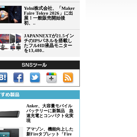
Yolni株式会社、「Maker
Faire Tokyo 2026」に出
展！一般販売開始後
初、..
JAPANNEXTが21.5イン
チのIPSパネルを搭載し
たフルHD液晶モニター
を13,480..
Anker、大容量モバイル
バッテリーに新製品 急
速充電とコンパクト化実
現
アマゾン、機能向上した
新Fireタブレット「Fire