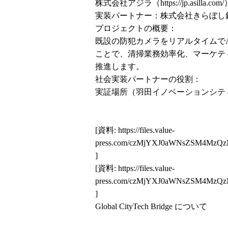
株式会社アジラ（
https://jp.asilla.com/
実装パートナー：株式会社きらぼし
プロジェクトの概要：
既設の防犯カメラをリアルタイムで
ことで、清掃業務効率化、マーケテ
推進します。
社会実装パートナーの役割：
実証場所（羽田イノベーションシテ
[資料:
https://files.value-
press.com/czMjYXJ0aWNsZSM4MzQ
]
[資料:
https://files.value-
press.com/czMjYXJ0aWNsZSM4MzQ
]
Global CityTech Bridge について