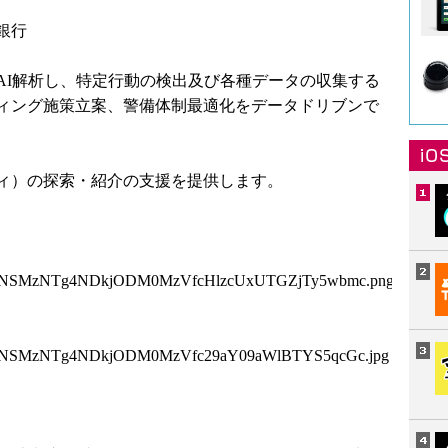
）
銀行
AI解析し、特定行動の検出及び各種データの収集する
ィング施策立案、警備体制最適化をデータドリブンで
ィ）の探索・紹介の支援を提供します。
zNSMzNTg4NDkjODM0MzVfcHlzcUxUTGZjTy5wbmc.png
zNSMzNTg4NDkjODM0MzVfc29aY09aWlBTYS5qcGc.jpg