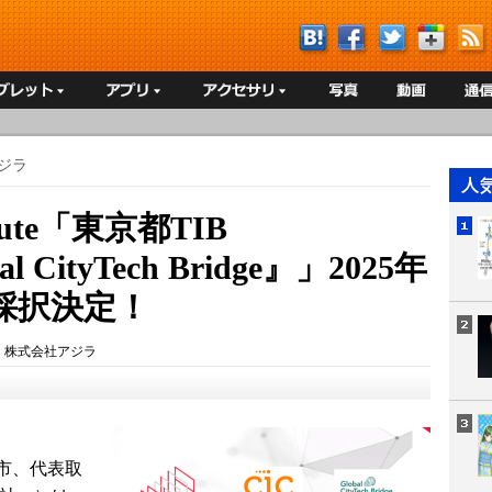
ジラ
tute「東京都TIB
l CityTech Bridge』」2025年
採択決定！
：
株式会社アジラ
市、代表取