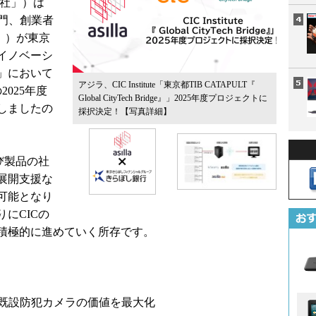
当社」）は
虎ノ門、創業者
」）が東京
イノベーシ
」において
アジラ、CIC Institute「東京都TIB CATAPULT『
」の2025年度
Global CityTech Bridge』」2025年度プロジェクトに
しましたの
採択決定！
【写真詳細】
び製品の社
展開支援な
可能となり
にCICの
積極的に進めていく所存です。
で既設防犯カメラの価値を最大化