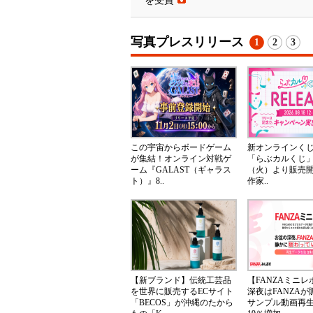
を受賞
写真プレスリリース
1
2
3
この宇宙からボードゲーム
新オンラインく
が集結！オンライン対戦ゲ
「らぶカルくじ」
ーム『GALAST（ギャラス
（火）より販売
ト）』8..
作家..
【新ブランド】伝統工芸品
【FANZAミニ
を世界に販売するECサイト
深夜はFANZA
「BECOS」が沖縄のたから
サンプル動画再