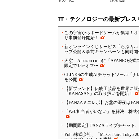
もの「K..
19％増加
IT・テクノロジーの最新プレス
この宇宙からボードゲームが集結！オン
り事前登録開始！
新オンラインくじサービス「らぶカル
ップ公開＆事前キャンペーンも同時開
天空、Amazon.co.jpに「AYANEO
限定で15%オフ〜
CLINKSの生成AIチャットツール
を公開
【新ブランド】伝統工芸品を世界に販売
「KANASAN」の取り扱いを開始！
【FANZAミニレポ】お盆の深夜はFA
「Web担当者がいない」を解決。株式
【期間限定】FANZAライブチャット
Yolni株式会社、「Maker Faire