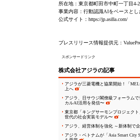
所在地：東京都町田市中町一丁目4-2
事業内容：行動認識AIをベースと
公式サイト：
https://jp.asilla.com/
プレスリリース情報提供元：
ValuePr
スポンサードリンク
株式会社アジラの記事
アジラが三菱電機と協業開始！「MEL
上へ
アジラ、日サウジ閣僚級フォーラムで登壇
カルAI活用を発信〜
東京都「キングサーモンプロジェクト
世代の社会実装モデル〜
アジラ、経営体制を強化 ～新体制で
アジラ・ベトナムが「Asia Smart Ci