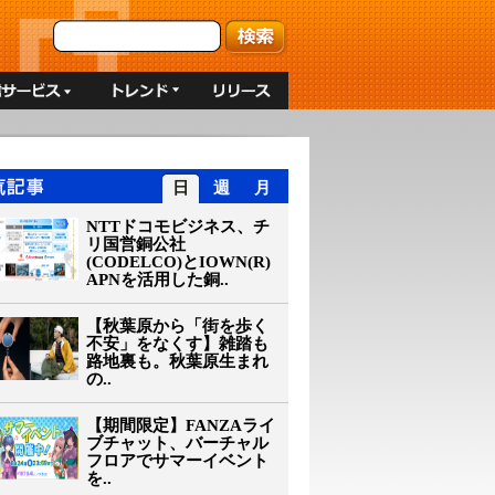
日
週
月
NTTドコモビジネス、チ
リ国営銅公社
(CODELCO)とIOWN(R)
APNを活用した銅..
【秋葉原から「街を歩く
不安」をなくす】雑踏も
路地裏も。秋葉原生まれ
の..
【期間限定】FANZAライ
ブチャット、バーチャル
フロアでサマーイベント
を..