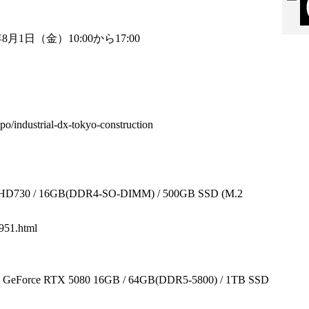
月1日（金）10:00から17:00
po/industrial-dx-tokyo-construction
730 / 16GB(DDR4-SO-DIMM) / 500GB SSD (M.2
951.html
GeForce RTX 5080 16GB / 64GB(DDR5-5800) / 1TB SSD