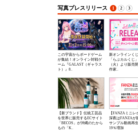
写真プレスリリース
1
2
3
この宇宙からボードゲーム
新オンラインく
が集結！オンライン対戦ゲ
「らぶカルくじ」
ーム『GALAST（ギャラス
（火）より販売
ト）』8..
作家..
【新ブランド】伝統工芸品
【FANZAミニ
を世界に販売するECサイト
深夜はFANZA
「BECOS」が沖縄のたから
サンプル動画再
もの「K..
19％増加