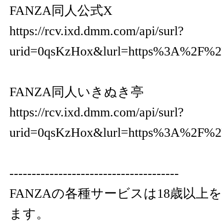
FANZA同人公式X
https://rcv.ixd.dmm.com/api/surl?
urid=0qsKzHox&lurl=https%3A%2F%2
FANZA同人いきぬき亭
https://rcv.ixd.dmm.com/api/surl?
urid=0qsKzHox&lurl=https%3A%2F%2F
--------------------------------------
FANZAの各種サービスは18歳以上
ます。