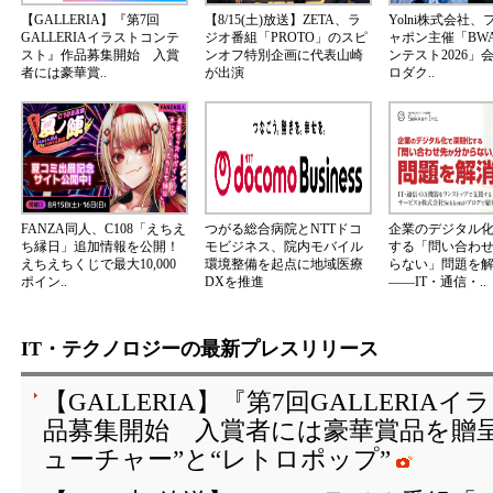
【GALLERIA】『第7回
【8/15(土)放送】ZETA、ラ
Yolni株式会社
GALLERIAイラストコンテ
ジオ番組「PROTO」のスピ
ャポン主催「BW
スト』作品募集開始 入賞
ンオフ特別企画に代表山崎
ンテスト2026」
者には豪華賞..
が出演
ロダク..
FANZA同人、C108「えちえ
つがる総合病院とNTTドコ
企業のデジタル
ち縁日」追加情報を公開！
モビジネス、院内モバイル
する「問い合わ
えちえちくじで最大10,000
環境整備を起点に地域医療
らない」問題を
ポイン..
DXを推進
――IT・通信・..
IT・テクノロジーの最新プレスリリース
【GALLERIA】『第7回GALLERI
品募集開始 入賞者には豪華賞品を贈
ューチャー”と“レトロポップ”