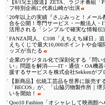
【8/15(土)放送】ZETA、ラジオ番組「
フ特別企画に代表山崎が出演
20年以上の実績『さぶみっと！メール
合を公開！専門サービス・一般法人・I
活用される「シンプルで確実な情報伝
FANZA同人、C108「えちえち縁日
えちくじで最大10,000ポイントや会
ッズが当たる
企業のデジタル化で深刻化する「問い
い」問題を解消――IT・通信・OA機
援するサービスを株式会社Sekkenが
【新商品】伝統工芸品を世界に販売する
「BECOS」が、「山脇刃物製作所｜
いを開始！
Qoo10 Fashion「オシャレして映画