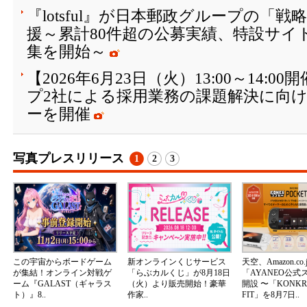
『lotsful』が日本郵政グループの「
援～累計80件超の公募実績、特設サイト
集を開始～
【2026年6月23日（火）13:00～14:
プ2社による採用業務の課題解決に向
ーを開催
写真プレスリリース
1
2
3
この宇宙からボードゲーム
新オンラインくじサービス
天空、Amazon.co.
が集結！オンライン対戦ゲ
「らぶカルくじ」が8月18日
「AYANEO公式
ーム『GALAST（ギャラス
（火）より販売開始！豪華
開設 〜「KONKR 
ト）』8..
作家..
FIT」を8月7日..