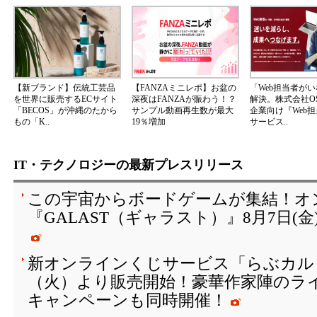
【新ブランド】伝統工芸品
【FANZAミニレポ】お盆の
「Web担当者が
を世界に販売するECサイト
深夜はFANZAが賑わう！？
解決。株式会社OS
「BECOS」が沖縄のたから
サンプル動画再生数が最大
企業向け『Web
もの「K..
19％増加
サービス..
IT・テクノロジーの最新プレスリリース
この宇宙からボードゲームが集結！オ
『GALAST（ギャラスト）』8月7日(
新オンラインくじサービス「らぶカルく
（火）より販売開始！豪華作家陣のラ
キャンペーンも同時開催！