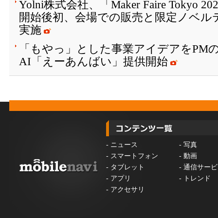
Yolni株式会社、「Maker Faire Toky
開始後初、会場での販売と限定ノベル
実施
「もやっ」とした事業アイデアをPM
AI「えーあんばい」提供開始
-
ニュース
-
写真
-
スマートフォン
-
動画
-
タブレット
-
通信サービ
-
アプリ
-
トレンド
-
アクセサリ