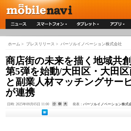
ホーム
>
プレスリリース
>
パーソルイノベーション株式会社
商店街の未来を描く地域共
第5弾を始動/大田区・大田
と副業人材マッチングサービス『
が連携
日時: 2025年09月05日 11:00
発表：
パーソルイノベーション株式