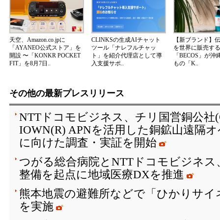
天空、Amazon.co.jpに
CLINKSの生成AIチャット
【新ブランド】
「AYANEO公式ストア」を
ツール「ナレフルチャッ
を世界に販売する
開設 〜「KONKR POCKET
ト」を紹介代理店として導
「BECOS」が沖
FIT」を8月7日..
入支援サポ..
もの「K..
その他の最新プレスリリース
NTTドコモビジネス、チリ国営銅公社(C
IOWN(R) APNを活用した銅鉱山遠
に向けた調査・実証を開始
つがる総合病院とNTTドコモビジネス
整備を起点に地域医療DXを推進
熊本地震の避難所などで「ひかりサイ
を実施