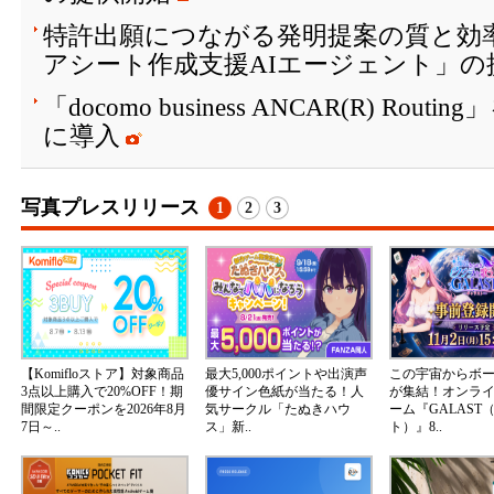
特許出願につながる発明提案の質と効
アシート作成支援AIエージェント」の
「docomo business ANCAR(R) Ro
に導入
写真プレスリリース
1
2
3
【Komifloストア】対象商品
最大5,000ポイントや出演声
この宇宙からボ
3点以上購入で20%OFF！期
優サイン色紙が当たる！人
が集結！オンラ
間限定クーポンを2026年8月
気サークル「たぬきハウ
ーム『GALAST
7日～..
ス」新..
ト）』8..