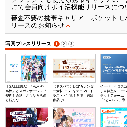
にて会員向けポイ活機能リリースにつ
審査不要の携帯キャリア「ポケットモ
リースのお知らせ
写真プレスリリース
1
2
3
【GALLERIA】『あおぎり
【ドスパラ】DCPカレンダ
イーゼ、クロス
高校』とスポンサーシップ
ー素材“イヌ”をテーマにイ
し自律型AIエー
契約を締結 さらなる活躍
ラスト・写真を募集 選出
ラットフォーム
と新たな..
作品はH..
「Agentforce」導..