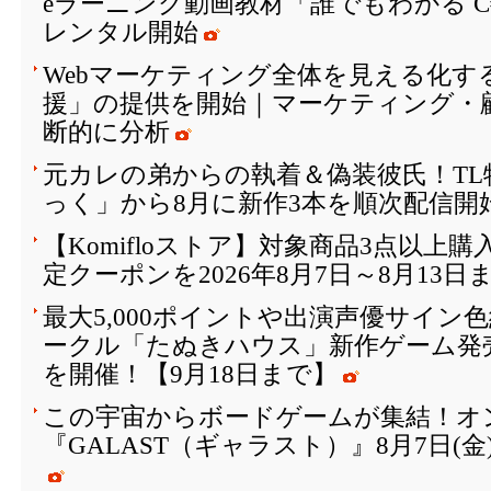
eラーニング動画教材「誰でもわかる 
レンタル開始
Webマーケティング全体を見える化す
援」の提供を開始｜マーケティング・
断的に分析
元カレの弟からの執着＆偽装彼氏！T
っく」から8月に新作3本を順次配信開
【Komifloストア】対象商品3点以上購
定クーポンを2026年8月7日～8月13日
最大5,000ポイントや出演声優サイン
ークル「たぬきハウス」新作ゲーム発
を開催！【9月18日まで】
この宇宙からボードゲームが集結！オ
『GALAST（ギャラスト）』8月7日(