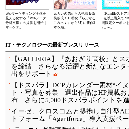
Webマーケティング全体を
元カレの弟からの執着＆偽
【Komifloスト
見える化する「Webデータ
装彼氏！TL特化「らぶかる
3点以上購入で20
分析支援」の提供を開始｜
こみっく」から8月に新作3
間限定クーポンを2
マーケテ..
本を順..
7日～..
IT・テクノロジーの最新プレスリリース
【GALLERIA】『あおぎり高校』と
を締結 さらなる活躍と新たなエンタ
出をサポート
【ドスパラ】DCPカレンダー素材“イ
ト・写真を募集 選出作品はHP掲載お
布 さらに5,000ドスパラポイントを
イーゼ、クロスコムと提携し自律型A
トフォーム「Agentforce」導入支援