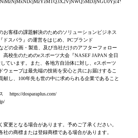
TQ3NiMzNjMxNDcjMzYzMTQ3X2VjNWQ5MDJjNGU0Yjc4Y2Mw
のお客様の課題解決のためのソリューションビジネス
『ドスパラ』の運営をはじめ、PCブランド
AVE』などの企画・製造、及び当社だけのアフターフォロー
校生のためのeスポーツ大会『NASEF JAPAN 全日
賛しています。また、各地方自治体に対し、eスポーツ
ドウェーブは最先端の技術を安心と共にお届けするこ
貢献し、100年先も世の中に求められる企業であること
ラス
https://dosparaplus.com/
jp/
く変更となる場合があります。予めご了承ください。
各社の商標または登録商標である場合があります。