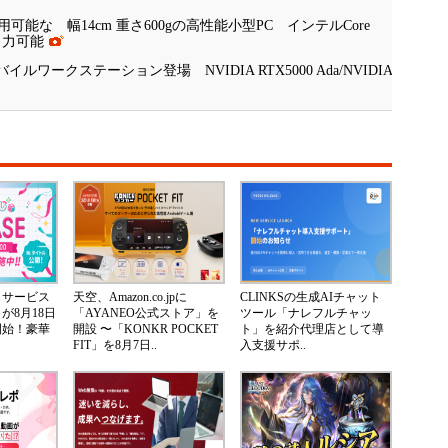
な 幅14cm 重さ600gの高性能小型PC インテルCore
面出力可能
ルワークステーション登場 NVIDIA RTX5000 Ada/NVIDIA
じサービス
天空、Amazon.co.jpに
CLINKSの生成AIチャット
が8月18日
「AYANEO公式ストア」を
ツール「ナレフルチャッ
開始！豪華
開設 〜「KONKR POCKET
ト」を紹介代理店として導
FIT」を8月7日..
入支援サポ..