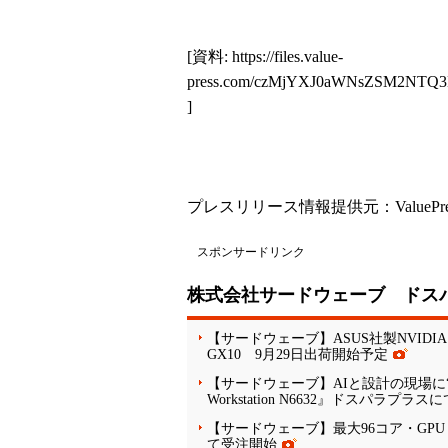
[資料:
https://files.value-
press.com/czMjYXJ0aWNsZSM2
]
プレスリリース情報提供元：
ValuePr
スポンサードリンク
株式会社サードウェーブ ドス
【サードウェーブ】ASUS社製NVIDIA 
GX10 9月29日出荷開始予定
【サードウェーブ】AIと設計の現場に“
Workstation N6632』ドスパラプラ
【サードウェーブ】最大96コア・GPU 4基構
て受注開始