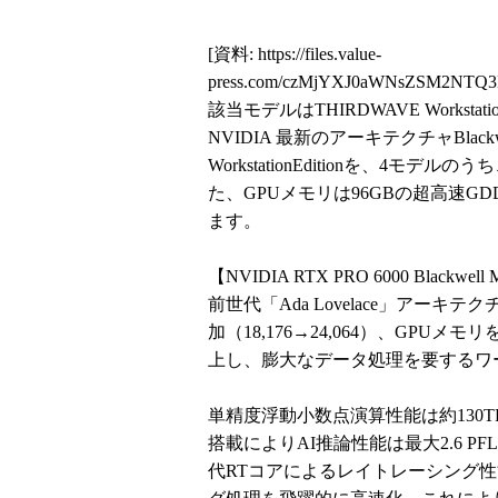
[資料:
https://files.value-
press.com/czMjYXJ0aWNsZSM2NTQ
該当モデルはTHIRDWAVE Workstat
NVIDIA 最新のアーキテクチャBlackwell
WorkstationEditionを、4モ
た、GPUメモリは96GBの超高速G
ます。
【NVIDIA RTX PRO 6000 Blackwell M
前世代「Ada Lovelace」アーキテ
加（18,176→24,064）、GPU
上し、膨大なデータ処理を要するワ
単精度浮動小数点演算性能は約130TF
搭載によりAI推論性能は最大2.6 P
代RTコアによるレイトレーシング