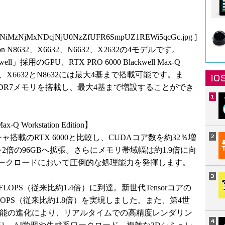
3NiMzNjMxNDcjNjU0NzZfUFR6SmpUZ1REWi5qcGc.jpg
]
ion N8632、X6632、N6632、X2632の4モデルです。
」採用のGPU、RTX PRO 6000 Blackwell Max-Q
デルのうち、X6632とN8632には最大4基まで搭載可能です。ま
DDR7メモリを搭載し、最大4基まで増設することができ
ax-Q Workstation Edition】
クチャ搭載のRTX 6000と比較し、CUDAコア数を約32％増
メモリを2倍の96GBへ拡張。さらにメモリ帯域幅は約1.9倍に向
ークロードにおいて圧倒的な処理能力を発揮します。
LOPS（従来比約1.4倍）に到達。新世代Tensorコアの
FLOPS（従来比約1.8倍）を実現しました。また、第4世
性能の進化により、リアルタイムでの高精度レンダリン