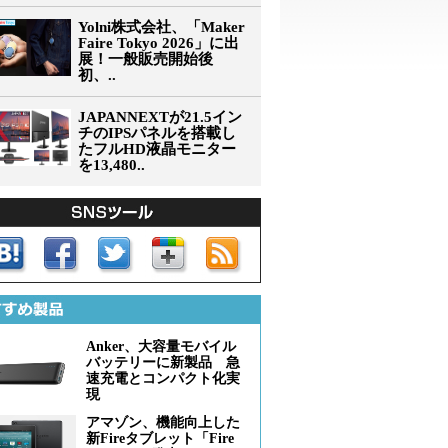
Yolni株式会社、「Maker
Faire Tokyo 2026」に出
展！一般販売開始後
初、..
JAPANNEXTが21.5イン
チのIPSパネルを搭載し
たフルHD液晶モニター
を13,480..
Anker、大容量モバイル
バッテリーに新製品 急
速充電とコンパクト化実
現
アマゾン、機能向上した
新Fireタブレット「Fire