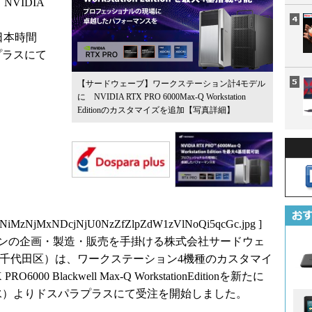
NVIDIA
し、日本時間
プラスにて
【サードウェーブ】ワークステーション計4モデル
に NVIDIA RTX PRO 6000Max-Q Workstation
Editionのカスタマイズを追加
【写真詳細】
NiMzNjMxNDcjNjU0NzZfZlpZdW1zVlNoQi5qcGc.jpg
]
コンの企画・製造・販売を手掛ける株式会社サードウェ
都千代田区）は、ワークステーション4機種のカスタマイ
6000 Blackwell Max-Q WorkstationEditionを新たに
日（水）よりドスパラプラスにて受注を開始しました。