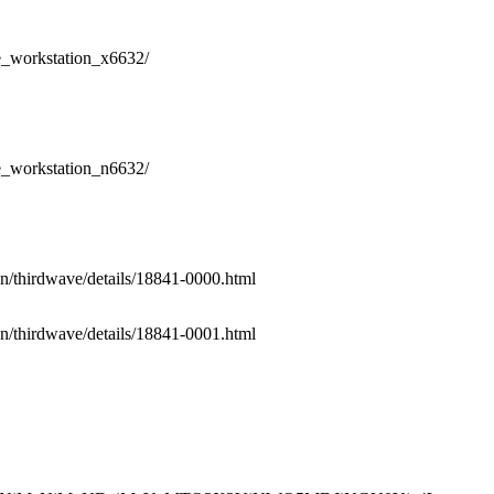
ve_workstation_x6632/
ve_workstation_n6632/
on/thirdwave/details/18841-0000.html
on/thirdwave/details/18841-0001.html