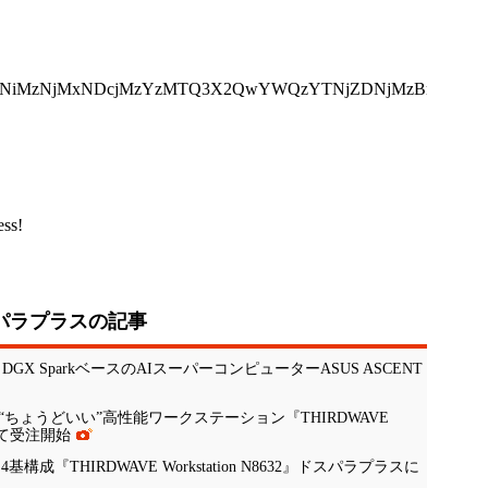
NTQ3NiMzNjMxNDcjMzYzMTQ3X2QwYWQzYTNjZDNjMzBmMDA
ess!
パラプラスの記事
DGX SparkベースのAIスーパーコンピューターASUS ASCENT
ちょうどいい”高性能ワークステーション『THIRDWAVE
スにて受注開始
成『THIRDWAVE Workstation N8632』ドスパラプラスに