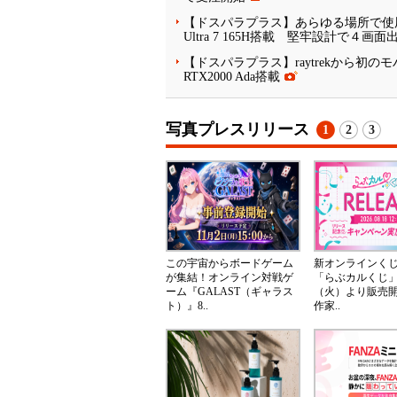
【ドスパラプラス】あらゆる場所で使用可能
Ultra 7 165H搭載 堅牢設計で４画
【ドスパラプラス】raytrekから初のモバイ
RTX2000 Ada搭載
写真プレスリリース
1
2
3
この宇宙からボードゲーム
新オンラインく
が集結！オンライン対戦ゲ
「らぶカルくじ」
ーム『GALAST（ギャラス
（火）より販売
ト）』8..
作家..