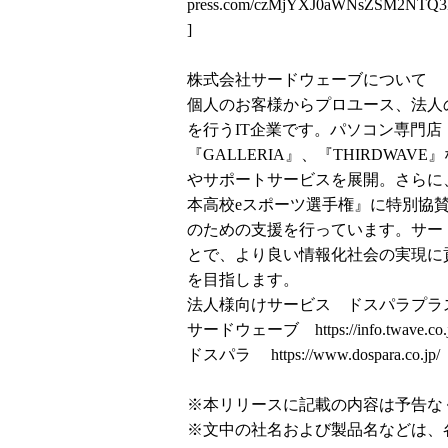
press.com/czMjYXJ0aWNsZSM2N
]
株式会社サードウェーブについて
個人のお客様からプロユース、法人
を行うIT企業です。パソコン専門店
『GALLERIA』、『THIRDW
やサポートサービスを展開。さらに、高
本高校eスポーツ選手権』に特別協
のための支援を行っています。サー
とで、より良い情報化社会の実現に
を目指します。
法人様向けサービス ドスパラプ
サードウェーブ
https://info.twave.co.
ドスパラ
https://www.dospara.co.jp/
※本リリースに記載の内容は予告な
※文中の社名および製品名などは、