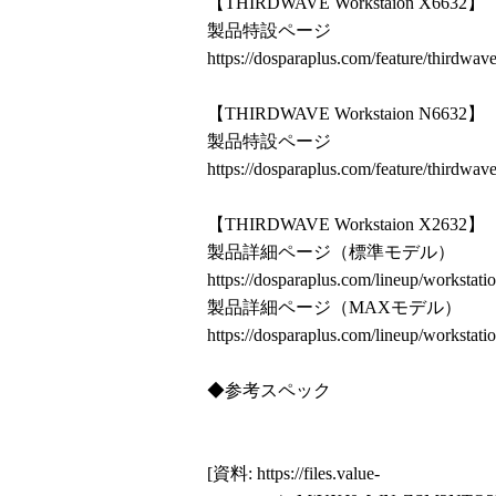
【THIRDWAVE Workstaion X6632】
製品特設ページ
https://dosparaplus.com/feature/thirdwa
【THIRDWAVE Workstaion N6632】
製品特設ページ
https://dosparaplus.com/feature/thirdwa
【THIRDWAVE Workstaion X2632】
製品詳細ページ（標準モデル）
https://dosparaplus.com/lineup/workstati
製品詳細ページ（MAXモデル）
https://dosparaplus.com/lineup/workstati
◆参考スペック
[資料:
https://files.value-