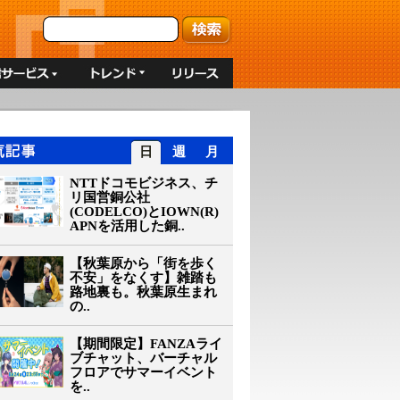
日
週
月
NTTドコモビジネス、チ
リ国営銅公社
(CODELCO)とIOWN(R)
APNを活用した銅..
【秋葉原から「街を歩く
不安」をなくす】雑踏も
路地裏も。秋葉原生まれ
の..
【期間限定】FANZAライ
ブチャット、バーチャル
フロアでサマーイベント
を..