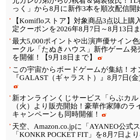
元カレの弟からの執着＆偽装彼氏！T
っく」から8月に新作3本を順次配信開
【Komifloストア】対象商品3点以上購
定クーポンを2026年8月7日～8月13日
最大5,000ポイントや出演声優サイン
ークル「たぬきハウス」新作ゲーム発
を開催！【9月18日まで】
この宇宙からボードゲームが集結！オ
『GALAST（ギャラスト）』8月7日(
新オンラインくじサービス「らぶカルく
（火）より販売開始！豪華作家陣のラ
キャンペーンも同時開催！
天空、Amazon.co.jpに「AYANEO
「KONKR POCKET FIT」を8月7日