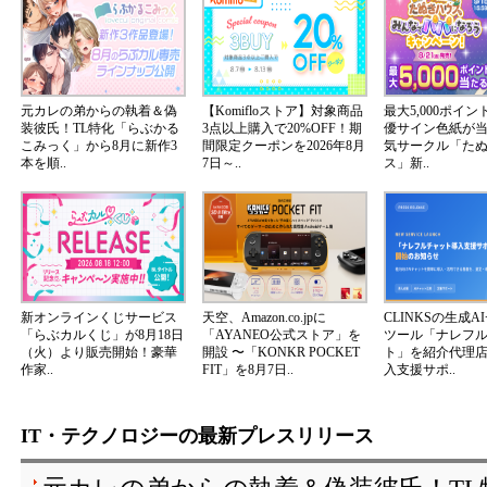
元カレの弟からの執着＆偽
【Komifloストア】対象商品
最大5,000ポイ
装彼氏！TL特化「らぶかる
3点以上購入で20%OFF！期
優サイン色紙が
こみっく」から8月に新作3
間限定クーポンを2026年8月
気サークル「た
本を順..
7日～..
ス」新..
新オンラインくじサービス
天空、Amazon.co.jpに
CLINKSの生成A
「らぶカルくじ」が8月18日
「AYANEO公式ストア」を
ツール「ナレフ
（火）より販売開始！豪華
開設 〜「KONKR POCKET
ト」を紹介代理
作家..
FIT」を8月7日..
入支援サポ..
IT・テクノロジーの最新プレスリリース