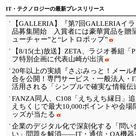
IT・テクノロジーの最新プレスリリース
【GALLERIA】『第7回GALLERI
品募集開始 入賞者には豪華賞品を贈
ューチャー”と“レトロポップ”
【8/15(土)放送】ZETA、ラジオ番組「
フ特別企画に代表山崎が出演
20年以上の実績『さぶみっと！メール
合を公開！専門サービス・一般法人・I
活用される「シンプルで確実な情報伝
FANZA同人、C108「えちえち縁日
えちくじで最大10,000ポイントや会
ッズが当たる
企業のデジタル化で深刻化する「問い
い」問題を解消――IT・通信・OA機