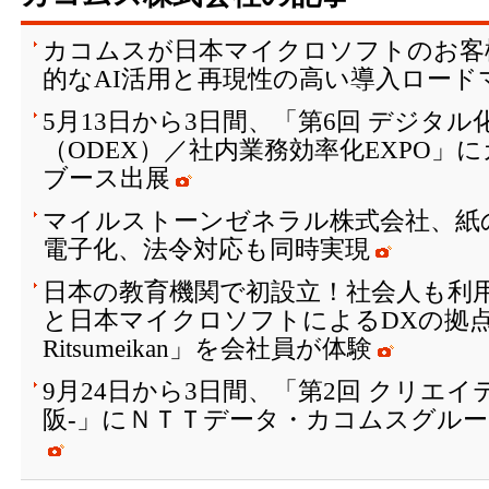
カコムスが日本マイクロソフトのお客
的なAI活用と再現性の高い導入ロード
5月13日から3日間、「第6回 デジタル
（ODEX）／社内業務効率化EXPO」
ブース出展
マイルストーンゼネラル株式会社、紙
電子化、法令対応も同時実現
日本の教育機関で初設立！社会人も利
と日本マイクロソフトによるDXの拠点「Micr
Ritsumeikan」を会社員が体験
9月24日から3日間、「第2回 クリエイティ
阪-」にＮＴＴデータ・カコムスグル