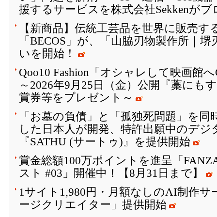
援するサービスを株式会社Sekkenが
【新商品】伝統工芸品を世界に販売する
「BECOS」が、「山脇刃物製作所｜
いを開始！
Qoo10 Fashion「オシャレして映画
～2026年9月25日（金）公開『藁に
賞券等をプレゼント～
「お墓の負債」と「孤独死問題」を同
した日本人が開発、特許出願中のデジ
『SATHU (サートゥ)』を提供開始
賞金総額100万ポイントを進呈「FAN
スト #03」開催中！【8月31日まで】
1サイト1,980円・月額なしのAI制作
ージクリエイター」提供開始