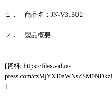
１． 商品名：JN-V315U2
２． 製品概要
[資料:
https://files.value-
press.com/czMjYXJ0aWNsZSM0ND
]