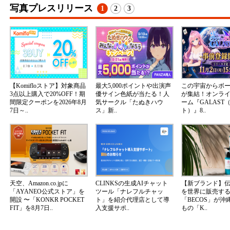
写真プレスリリース
1
2
3
【Komifloストア】対象商品
最大5,000ポイントや出演声
この宇宙からボ
3点以上購入で20%OFF！期
優サイン色紙が当たる！人
が集結！オンラ
間限定クーポンを2026年8月
気サークル「たぬきハウ
ーム『GALAST
7日～..
ス」新..
ト）』8..
天空、Amazon.co.jpに
CLINKSの生成AIチャット
【新ブランド】
「AYANEO公式ストア」を
ツール「ナレフルチャッ
を世界に販売する
開設 〜「KONKR POCKET
ト」を紹介代理店として導
「BECOS」が沖
FIT」を8月7日..
入支援サポ..
もの「K..