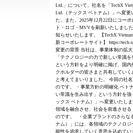
Ltd.」について、社名を「TechX Vietna
Ltd.（テックス ベトナム）」へ変
た。また、2025年12月22日にコー
ト・ロゴ・MVVを刷新いたしまし
知らせいたします。 【TechX Vietnam Co
新コーポレートサイト】
https://tech-
変更の背景 当社は、事業体制の拡
「テクノロジーの力で新しい常識を
という方針をより明確に掲げ、国内
クホルダーの皆さまと共有していく
と考えてまいりました。 今回の社
のです。 ・事業方針の明確化 ベ
い常識を生み出す」という方針を強く推進する
ックス ベトナム）」へ変更いたし
領域を融合させ、社会を前進させる
のです。 ・企業ブランドのさらなる強化 新社
ナム）」には、各領域のテクノロジー
能性を追求していく意思を込めてい