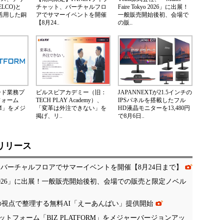
LCO)と
チャット、バーチャルフロ
Faire Tokyo 2026」に出展！
Nを活用した銅
アでサマーイベントを開催
一般販売開始後初、会場で
【8月24..
の販..
ード業務プ
ビルスピアカデミー（旧：
JAPANNEXTが21.5インチの
フォーム
TECH PLAY Academy）、
IPSパネルを搭載したフル
ORM」をメジ
「変革は外注できない」を
HD液晶モニターを13,480円
掲げ、リ..
で8月6日..
リリース
、バーチャルフロアでサマーイベントを開催【8月24日まで】
 Tokyo 2026」に出展！一般販売開始後初、会場での販売と限定ノベル
の視点で整理する無料AI「えーあんばい」提供開始
フォーム「BIZ PLATFORM」をメジャーバージョンアッ