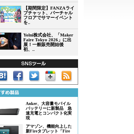
【期間限定】FANZAライ
ブチャット、バーチャル
フロアでサマーイベント
を..
Yolni株式会社、「Maker
Faire Tokyo 2026」に出
展！一般販売開始後
初、..
Anker、大容量モバイル
バッテリーに新製品 急
速充電とコンパクト化実
現
アマゾン、機能向上した
新Fireタブレット「Fire