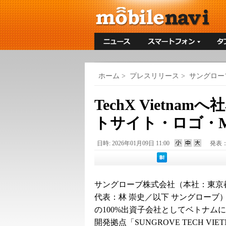
ホーム
>
プレスリリース
>
サングロー
TechX Vietn
トサイト・ロゴ・
日時: 2026年01月09日 11:00
発表
サングローブ株式会社（本社：東京
代表：林 崇史／以下 サングローブ
の100%出資子会社としてベトナム
開発拠点「SUNGROVE TECH VIETN