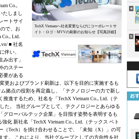
m Co.,
更いたしまし
ポレートサイ
TechX Vietnamへ社名変更ならびにコーポレートサ
たので、お
イト・ロゴ・MVVの刷新のお知らせ
【写真詳細】
., Ltd.
x.vn/
■ 社名
大に伴い、
生み出す」
外のステー
必要がある
名変更およびブランド刷新は、以下を目的に実施するも
トナム拠点の役割を再定義し、「テクノロジーの力で新し
ため、社名を「TechX Vietnam Co., Ltd.（テ
ました。 当社グループとして、テクノロジーとあらゆる
「グローバルテック企業」を目指す姿勢を表明するも
名「TechX Vietnam Co., Ltd.（テックス ベト
（Tech）を掛け合わせることで、「未知（X）」の可
ます。 これにより、当社グループとしての方向性を社