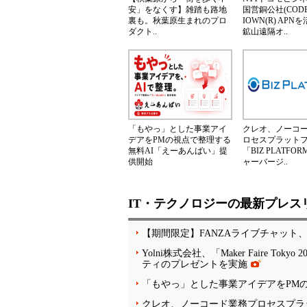
安」をなくす】雑踏も路地
国営銅公社(CODE
裏も。秋葉原生まれのプロ
IOWN(R) AP
ダクト..
鉱山遠隔オ..
「もやっ」とした事業アイ
クレオ、ノーコ
デアをPMの視点で整理する
ロセスプラット
無料AI「えーあんばい」提
「BIZ PLATF
供開始
ャーバージ..
IT・テクノロジーの最新プレス
【期間限定】FANZAライブチャット
Yolni株式会社、「Maker Faire
ティのプレゼントを実施
「もやっ」とした事業アイデアをPM
クレオ、ノーコード業務プロセスプラット