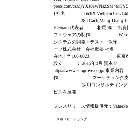
press.com/czMjYXJ0aWNsZSM4MTY
] 社名 ：TechX Vietnam Co., Ltd. 所
285 Cach Mang Thang Tam S
Vietnam 代表者 ：相馬 淳二 
フトウェアの制作 Webサ
システムの開発・テスト・保守 
ーブ株式会社 会社概要 社名 ：
在地：〒160-0023 東京都新宿
設立 ： 2015年2月 資本金 ： 8
https://www.sungrove.co.jp/
事業内容 
作、 マーケティング支援、S
採用コンサルティングや
ビスを展開
プレスリリース情報提供元：
ValuePr
スポンサードリンク