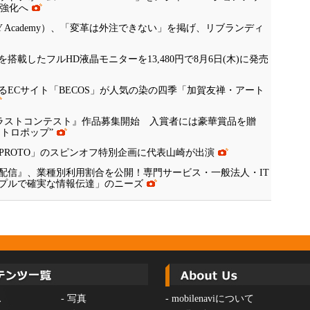
の強化へ
Y Academy）、「変革は外注できない」を掲げ、リブランディ
ネルを搭載したフルHD液晶モニターを13,480円で8月6日(木)に発売
ECサイト「BECOS」が人気の染の四季「加賀友禅・アート
RIAイラストコンテスト』作品募集開始 入賞者には豪華賞品を贈
レトロポップ”
組「PROTO」のスピンオフ特別企画に代表山崎が出演
ル配信』、業種別利用割合を公開！専門サービス・一般法人・IT
プルで確実な情報伝達」のニーズ
ス
-
写真
-
mobilenaviについて