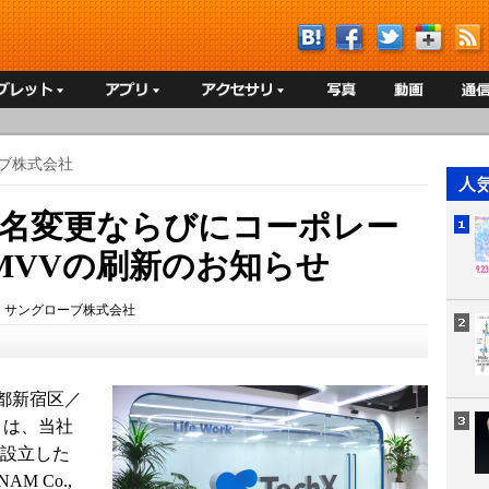
ブ株式会社
amへ社名変更ならびにコーポレー
MVVの刷新のお知らせ
：
サングローブ株式会社
都新宿区／
）は、当社
に設立した
AM Co.,