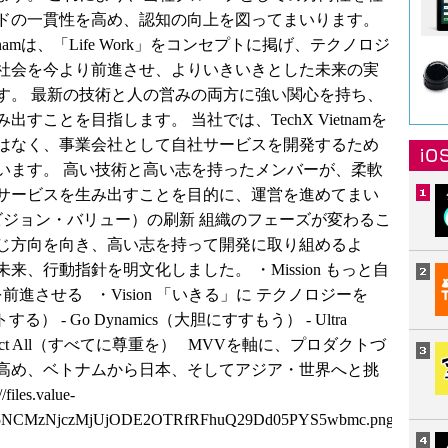
ドの一貫性を高め、認知の向上を図ってまいります。
X Vietnamは、「Life Work」をコンセプトに掲げ、テクノロジ
社会を今より前進させ、よりいきいきとした未来の実
す。 最新の技術と人の営みの両方に強い関心を持ち、
ことを目指します。 当社では、TechX Vietnamを
はなく、事業会社として自社サービスを開発するため
います。 高い技術と高い志を持ったメンバーが、柔軟
サービスを生み出すことを目的に、運営を進めてまい
・ビジョン・バリュー）の刷新 組織のフェーズが変わるこ
じ方向を向き、高い志を持って開発に取り組めるよ
、行動指針を明文化しました。 ・Mission もっと自
前進させる ・Vision 「いきる」に テクノロジーを
フトする） - Go Dynamics（大胆にすすもう） - Ultra
spect All（すべてに尊重を） MVVを軸に、プロダクトづ
高め、ベトナムから日本、そしてアジア・世界へと挑
//files.value-
5NCMzNjczMjUjODE2OTRfRFhuQ29Dd05PYS5wbmc.png