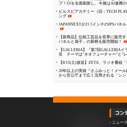
プ！UIを全面刷新し、今後はAI連携
ビルスピアカデミー（旧：TECH PLA
ング
JAPANNEXTが21.5インチのIPSパ
【新商品】伝統工芸品を世界に販売する
パネルと扇子」の新柄を販売開始！
【GALLERIA】『第7回GALLE
呈 テーマは“ネオフューチャー”と“
【8/15(土)放送】ZETA、ラジオ番
20年以上の実績『さぶみっと！メー
から官公庁まで広く活用される「シン
-
ニュー