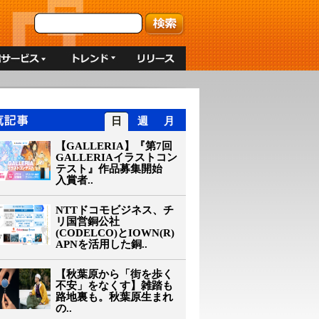
日
週
月
【GALLERIA】『第7回
GALLERIAイラストコン
テスト』作品募集開始
入賞者..
NTTドコモビジネス、チ
リ国営銅公社
(CODELCO)とIOWN(R)
APNを活用した銅..
【秋葉原から「街を歩く
不安」をなくす】雑踏も
路地裏も。秋葉原生まれ
の..