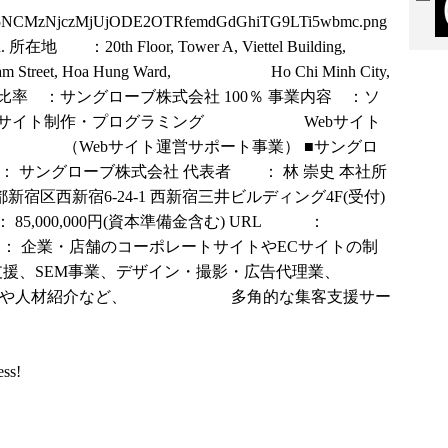
5NCMzNjczMjUjODE2OTRfemdGdGhiTG9LTi5wbmc.png
在地 ：20th Floor, Tower A, Viettel Building,
treet, Hoa Hung Ward, Ho Chi Minh City,
出資比率 ：サングローブ株式会社 100％ 事業内容 ：ソ
イト制作・プログラミング Webサイト
（Webサイト運営サポート事業） ■サングロ
 サングローブ株式会社 代表者 ： 林 崇史 本社所
区西新宿6-24-1 西新宿三井ビルディング4F(受付)
5,000,000円(資本準備金含む) URL ：
： 企業・店舗のコーポレートサイトやECサイトの制
EM事業、デザイン・撮影・広告代理業、
人材紹介など、 多角的な集客支援サー
ess!