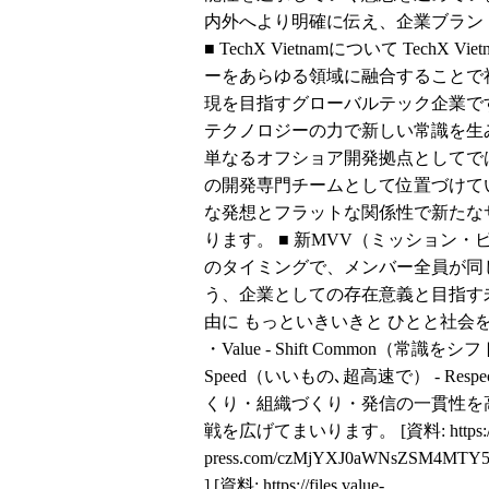
内外へより明確に伝え、企業ブラン
■ TechX Vietnamについて Tech
ーをあらゆる領域に融合することで
現を目指すグローバルテック企業で
テクノロジーの力で新しい常識を生み出す
単なるオフショア開発拠点としてで
の開発専門チームとして位置づけて
な発想とフラットな関係性で新たな
ります。 ■ 新MVV（ミッション
のタイミングで、メンバー全員が同
う、企業としての存在意義と目指す未来
由に もっといきいきと ひとと社会を
・Value - Shift Common（常識をシ
Speed（いいもの､超高速で） - Re
くり・組織づくり・発信の一貫性を
戦を広げてまいります。 [資料:
https:
press.com/czMjYXJ0aWNsZSM4MTY
] [資料:
https://files.value-