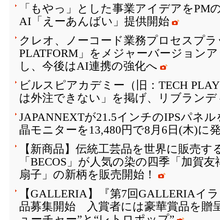
「もやっ」とした事業アイデアをPM
AI「えーあんばい」提供開始
クレオ、ノーコード業務プロセスプラッ
PLATFORM」をメジャーバージョン
し、今後はAI連携の強化へ
ビルスピアカデミー（旧：TECH PLAY 
は外注できない」を掲げ、リブランデ
JAPANNEXTが21.5インチのIPSパ
晶モニターを13,480円で8月6日(木)に
【新商品】伝統工芸品を世界に販売する
「BECOS」が人気の染の四季「加賀
扇子」の新柄を販売開始！
【GALLERIA】『第7回GALLERI
品募集開始 入賞者には豪華賞品を贈
ューチャー”と“レトロポップ”