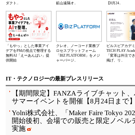
ダクト..
鉱山遠隔オ..
【8月24..
「もやっ」とした事業アイ
クレオ、ノーコード業務プ
ビルスピアカデ
デアをPMの視点で整理する
ロセスプラットフォーム
TECH PLAY Aca
無料AI「えーあんばい」提
「BIZ PLATFORM」をメジ
「変革は外注で
供開始
ャーバージ..
掲げ、リ..
IT・テクノロジーの最新プレスリリース
【期間限定】FANZAライブチャット
サマーイベントを開催【8月24日まで
Yolni株式会社、「Maker Faire Toky
開始後初、会場での販売と限定ノベル
実施