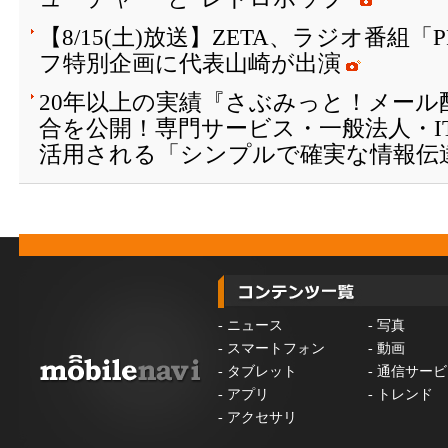
【8/15(土)放送】ZETA、ラジオ番組「
フ特別企画に代表山崎が出演
20年以上の実績『さぶみっと！メール
合を公開！専門サービス・一般法人・I
活用される「シンプルで確実な情報伝
-
ニュース
-
写真
-
スマートフォン
-
動画
-
タブレット
-
通信サービ
-
アプリ
-
トレンド
-
アクセサリ