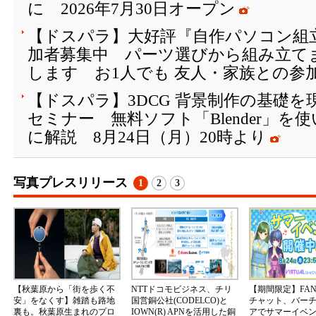
に 2026年7月30日オープン
【ドスパラ】大好評『自作パソコン組
加者募集中 パーツ選びから組み立て
します お1人でも 友人・家族との参
【ドスパラ】3DCG 背景制作の基礎
セミナー 無料ソフト「Blender」を
に解説 8月24日（月）20時より
写真プレスリリース
1
2
3
【秋葉原から「街を歩く不
NTTドコモビジネス、チリ
【期間限定】FA
安」をなくす】雑踏も路地
国営銅公社(CODELCO)と
チャット、バー
裏も。秋葉原生まれのプロ
IOWN(R) APNを活用した銅
アでサマーイベ