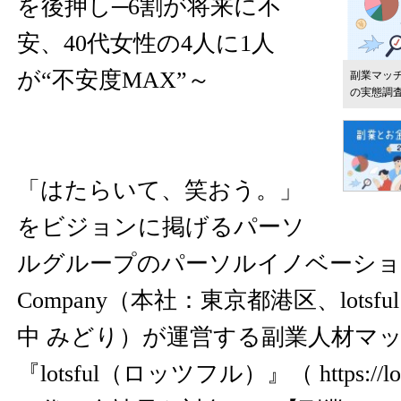
を後押し─6割が将来に不
安、40代女性の4人に1人
が“不安度MAX”～
副業マッチ
の実態調査
「はたらいて、笑おう。」
をビジョンに掲げるパーソ
ルグループのパーソルイノベーション株式
Company（本社：東京都港区、lotsful
中 みどり）が運営する副業人材マ
『lotsful（ロッツフル）』（
https://lo