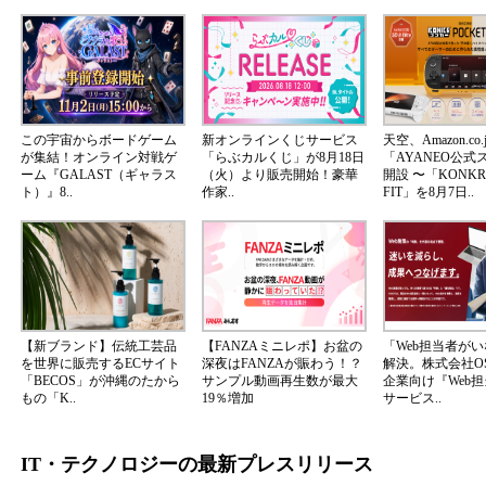
この宇宙からボードゲーム
新オンラインくじサービス
天空、Amazon.co.
が集結！オンライン対戦ゲ
「らぶカルくじ」が8月18日
「AYANEO公式
ーム『GALAST（ギャラス
（火）より販売開始！豪華
開設 〜「KONKR 
ト）』8..
作家..
FIT」を8月7日..
【新ブランド】伝統工芸品
【FANZAミニレポ】お盆の
「Web担当者が
を世界に販売するECサイト
深夜はFANZAが賑わう！？
解決。株式会社OS
「BECOS」が沖縄のたから
サンプル動画再生数が最大
企業向け『Web
もの「K..
19％増加
サービス..
IT・テクノロジーの最新プレスリリース