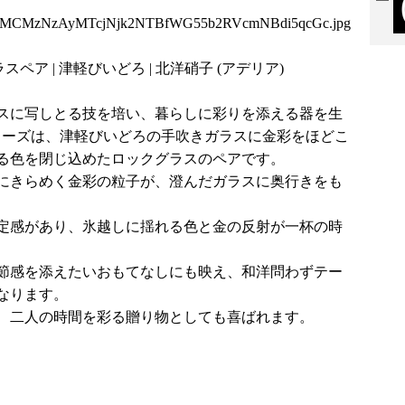
1MCMzNzAyMTcjNjk2NTBfWG55b2RVcmNBdi5qcGc.jpg
スペア | 津軽びいどろ | 北洋硝子 (アデリア)
スに写しとる技を培い、暮らしに彩りを添える器を生
シリーズは、津軽びいどろの手吹きガラスに金彩をほどこ
る色を閉じ込めたロックグラスのペアです。
にきらめく金彩の粒子が、澄んだガラスに奥行きをも
定感があり、氷越しに揺れる色と金の反射が一杯の時
節感を添えたいおもてなしにも映え、和洋問わずテー
なります。
、二人の時間を彩る贈り物としても喜ばれます。