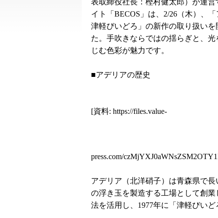
表取締役社長：樫村健太郎）が運営
イト「BECOS」は、2/26（木）、
津軽びいどろ」の新作の取り扱いを
た。手吹きならではの揺らぎと、光
じむ色彩が魅力です。
■アデリアの歴史
[資料:
https://files.value-
press.com/czMjYXJ0aWNsZSM2OTY1
アデリア（北洋硝子）は青森県で長い
の浮き玉を製造する工場として創業
法を活用し、1977年に「津軽びい