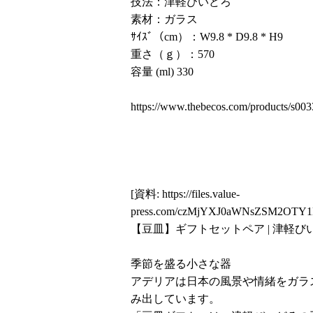
技法：津軽びいどろ
素材：ガラス
ｻｲｽﾞ（cm）：W9.8 * D9.8 * H9
重さ（ｇ）：570
容量 (ml) 330
https://www.thebecos.com/products/s00
[資料:
https://files.value-
press.com/czMjYXJ0aWNsZSM2OTY1
【豆皿】ギフトセットペア | 津軽びいど
季節を盛る小さな器
アデリアは日本の風景や情緒をガラ
み出しています。