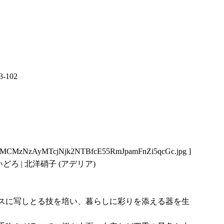
33-102
MCMzNzAyMTcjNjk2NTBfcE55RmJpamFnZi5qcGc.jpg
]
ろ | 北洋硝子 (アデリア)
スに写しとる技を培い、暮らしに彩りを添える器を生