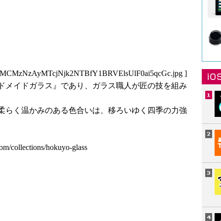
MCMzNzAyMTcjNjk2NTBfY1BRVElsUlF0ai5qcGc.jpg
]
ドメイドガラス』であり、ガラス職人が匠の技を組み
柔らく温かみのある色合いは、移ろいゆく四季の力強
。
om/collections/hokuyo-glass