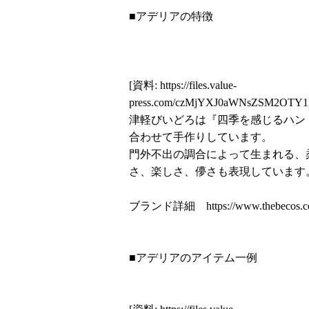
■アデリアの特徴
[資料:
https://files.value-
press.com/czMjYXJ0aWNsZSM2OTY1
津軽びいどろは『四季を感じるハン
合わせて手作りしています。
門外不出の調合によって生まれる、
さ、楽しさ、儚さも表現しています
ブランド詳細
https://www.thebecos.c
■アデリアのアイテム一例