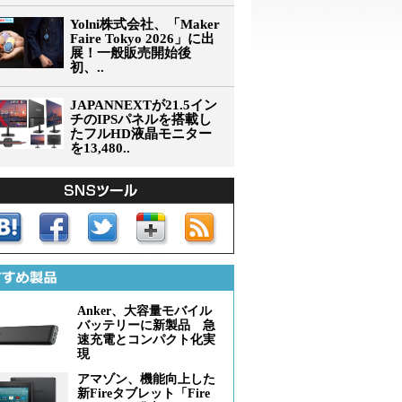
Yolni株式会社、「Maker
Faire Tokyo 2026」に出
展！一般販売開始後
初、..
JAPANNEXTが21.5イン
チのIPSパネルを搭載し
たフルHD液晶モニター
を13,480..
Anker、大容量モバイル
バッテリーに新製品 急
速充電とコンパクト化実
現
アマゾン、機能向上した
新Fireタブレット「Fire