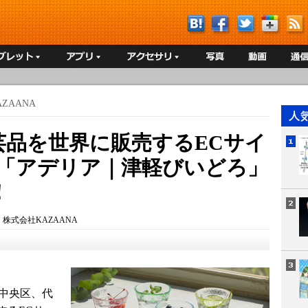
ZAANA
芸品を世界に販売するECサイ
、「アデリア｜津軽びいどろ」
！
：
株式会社KAZAANA
都中央区、代