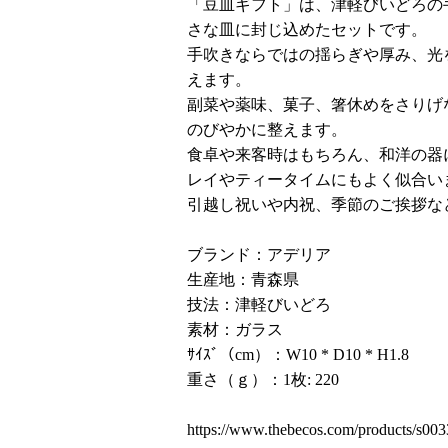
「豆皿ギフト」は、津軽びいどろの
さな皿に封じ込めたセットです。
手吹きならではの揺らぎや厚み、光
えます。
副菜や薬味、菓子、箸休めをさりげ
のびやかに整えます。
食卓や来客時はもちろん、和洋の器
レイやティータイムにもよく似合い
引越し祝いや内祝、季節のご挨拶な
ブランド：アデリア
生産地：青森県
技法：津軽びいどろ
素材：ガラス
ｻｲｽﾞ（cm）：W10 * D10 * H1.8
重さ（ｇ）：1枚: 220
https://www.thebecos.com/products/s00