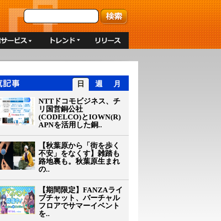
日
週
月
NTTドコモビジネス、チ
リ国営銅公社
(CODELCO)とIOWN(R)
APNを活用した銅..
【秋葉原から「街を歩く
不安」をなくす】雑踏も
路地裏も。秋葉原生まれ
の..
【期間限定】FANZAライ
ブチャット、バーチャル
フロアでサマーイベント
を..