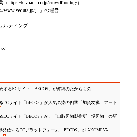
業（
https://kazaana.co.jp/crowdfunding/
）
s://www.veduta.jp/
）」の運営
サルティング
ess!
するECサイト「BECOS」が沖縄のたからもの
ECサイト「BECOS」が人気の染の四季「加賀友禅・アート
ECサイト「BECOS」が、「山脇刃物製作所｜堺刃物」の新
を世界発信するECプラットフォーム「BECOS」が AKOMEYA
！