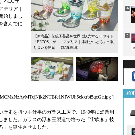
するECサ
「アデリア｜
開始しまし
を含んでに
【新商品】伝統工芸品を世界に販売するECサイト
「BECOS」が、「アデリア｜津軽びいどろ」の取
り扱いを開始！
【写真詳細】
MCMzNzAyMTcjNjk2NTBfc1NIWUh5ekxrbi5qcGc.jpg
]
歴史を持つ手仕事のガラス工房で、1949年に漁業用
しました。ガラスの浮き玉製造で培った「宙吹き」技
どろ」を誕生させました。