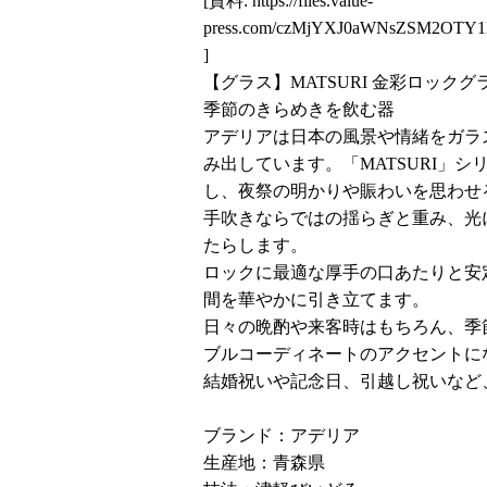
[資料:
https://files.value-
press.com/czMjYXJ0aWNsZSM2OTY
]
【グラス】MATSURI 金彩ロックグラ
季節のきらめきを飲む器
アデリアは日本の風景や情緒をガラ
み出しています。「MATSURI」
し、夜祭の明かりや賑わいを思わせ
手吹きならではの揺らぎと重み、光
たらします。
ロックに最適な厚手の口あたりと安
間を華やかに引き立てます。
日々の晩酌や来客時はもちろん、季
ブルコーディネートのアクセントに
結婚祝いや記念日、引越し祝いなど
ブランド：アデリア
生産地：青森県