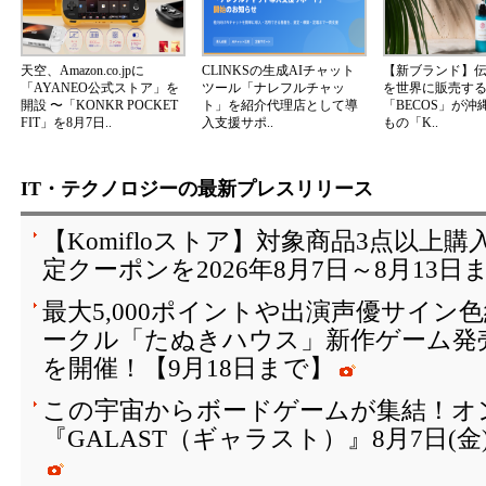
天空、Amazon.co.jpに
CLINKSの生成AIチャット
【新ブランド】
「AYANEO公式ストア」を
ツール「ナレフルチャッ
を世界に販売する
開設 〜「KONKR POCKET
ト」を紹介代理店として導
「BECOS」が沖
FIT」を8月7日..
入支援サポ..
もの「K..
IT・テクノロジーの最新プレスリリース
【Komifloストア】対象商品3点以上購
定クーポンを2026年8月7日～8月13日
最大5,000ポイントや出演声優サイン
ークル「たぬきハウス」新作ゲーム発
を開催！【9月18日まで】
この宇宙からボードゲームが集結！オ
『GALAST（ギャラスト）』8月7日(