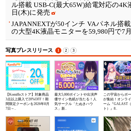
ル搭載 USB-C(最大65W)給電対応の4
日(木)に発売
JAPANNEXTが50インチ VAパネル搭
の大型4K液晶モニターを59,980円で7月
写真プレスリリース
1
2
3
【Komifloストア】対象商品
最大5,000ポイントや出演声
この宇宙からボ
3点以上購入で20%OFF！期
優サイン色紙が当たる！人
が集結！オンラ
間限定クーポンを2026年8月
気サークル「たぬきハウ
ーム『GALAST
7日～..
ス」新..
ト）』8..