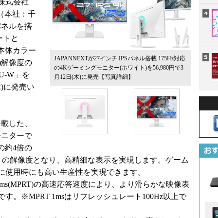
株式会社
）（本社：千
パネルを搭
ートと
。本体カラー
JAPANNEXTが27インチ IPSパネル搭載 175Hz対応
0)解像度の
の4Kゲーミングモニター(ホワイト)を56,980円で3
5U-W」を
月12日(木)に発売
【写真詳細】
(木)に発売い
搭載した、
グモニターで
度の約4倍の
ドットの解像度となり、高精細な表示を実現します。ゲーム
に使用時にも高い生産性を実現できます。
1ms(MPRT)の高速応答速度により、より滑らかな映像表
。※MPRT 1msはリフレッシュレート100Hz以上で