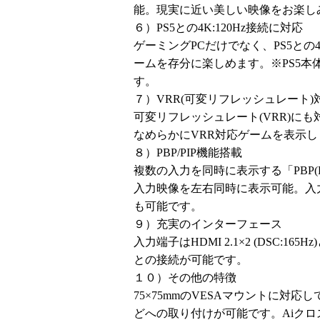
能。現実に近い美しい映像をお楽し
６）PS5との4K:120Hz接続に対応
ゲーミングPCだけでなく、PS5との4
ームを存分に楽しめます。※PS5
す。
７）VRR(可変リフレッシュレート)
可変リフレッシュレート(VRR)に
なめらかにVRR対応ゲームを表示し
８）PBP/PIP機能搭載
複数の入力を同時に表示する「PBP(Pict
入力映像を左右同時に表示可能。入力の一つを
も可能です。
９）充実のインターフェース
入力端子はHDMI 2.1×2 (DSC:165Hz)
との接続が可能です。
１０）その他の特徴
75×75mmのVESAマウントに対
どへの取り付けが可能です。Aiクロ