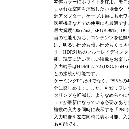
本体カラーにホワイトを採用。モニ
しゃれな空間を演出したい場合や、
源アダプター、ケーブル類にもホワ
医療機関などでの使用にも最適です
最大輝度400cd/m2、sRGB:99%、
当の性能を持ち、コンテンツを色鮮や
は、明るい部分も暗い部分もくっき
す。HDR対応のブルーレイディス
能。現実に近い美しい映像をお楽し
入力端子はHDMI 2.1×2 (DSC:165Hz)
との接続が可能です。
ゲーミングPCだけでなく、PS5との
分に楽しめます。また、可変リフレッ
タリングを軽減し、よりなめらかにV
ェアが最新になっている必要があり
複数の入力を同時に表示する「PBP(Pict
入力映像を左右同時に表示可能。入力の一つを
も可能です。