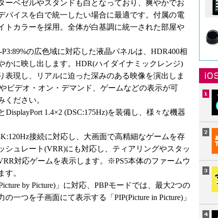
ターベゼルやスタンドも白となっており、爽やかでお
デバイスを白で統一したい場合に最適です。付属の電
イトカラーを採用。全体が白基調に統一された部屋や
。
DCI-P3:89%の広色域に対応した液晶パネルは、HDR400相
かに映し出します。HDR(ハイダイナミックレンジ)
り表現し、リアルに迫った深みのある映像を演出しま
クやビデオ・オン・デマンド、ゲームなどの表示が可
みください。
とDisplayPort 1.4×2 (DSC:175Hz)を装備し、様々な機器
4K:120Hz接続に対応し、大画面で高精細なゲームを存
シュレート(VRR)にも対応し、ティアリングやスタッ
RR対応ゲームを表示します。※PS5本体のファームウ
ます。
ure by Picture)」に対応、PBPモードでは、最大2つの
子画面にて表示する「PIP(Picture in Picture)」