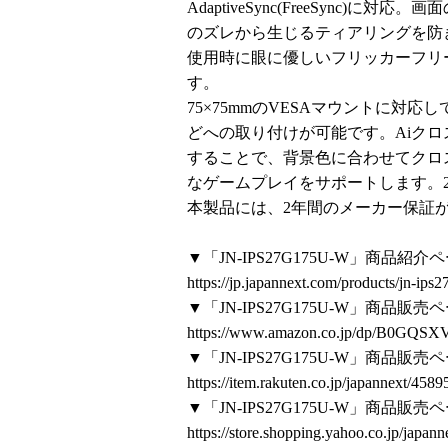
AdaptiveSync(FreeSync
のズレから生じるティアリングを防
使用時に眼に優しいフリッカーフリ
す。
75×75mmのVESAマウントに対
どへの取り付けが可能です。Aiクロ
することで、背景色に合わせてクロ
なゲームプレイをサポートします。2
本製品には、2年間のメーカー保証
▼「JN-IPS27G175U-W」商品紹介
https://jp.japannext.com/products/jn-ips
▼「JN-IPS27G175U-W」商品販売
https://www.amazon.co.jp/dp/B0GQS
▼「JN-IPS27G175U-W」商
https://item.rakuten.co.jp/japannext/458
▼「JN-IPS27G175U-W」商品
https://store.shopping.yahoo.co.jp/japa