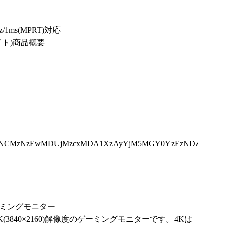
/1ms(MPRT)対応
ト)商品概要
DkzNCMzNzEwMDUjMzcxMDA1XzAyYjM5MGY0YzEzNDZhNzBkZ
ゲーミングモニター
(3840×2160)解像度のゲーミングモニターです。4Kは