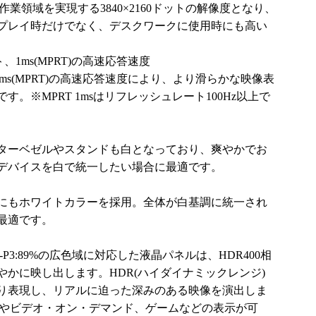
4倍の作業領域を実現する3840×2160ドットの解像度となり、
プレイ時だけでなく、デスクワークに使用時にも高い
、1ms(MPRT)の高速応答速度
1ms(MPRT)の高速応答速度により、より滑らかな映像表
。※MPRT 1msはリフレッシュレート100Hz以上で
ターベゼルやスタンドも白となっており、爽やかでお
デバイスを白で統一したい場合に最適です。
にもホワイトカラーを採用。全体が白基調に統一され
最適です。
DCI-P3:89%の広色域に対応した液晶パネルは、HDR400相
かに映し出します。HDR(ハイダイナミックレンジ)
り表現し、リアルに迫った深みのある映像を演出しま
クやビデオ・オン・デマンド、ゲームなどの表示が可