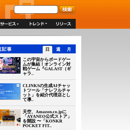
日
週
月
この宇宙からボードゲー
ムが集結！オンライン対
戦ゲーム『GALAST（ギ
ャラ..
CLINKSの生成AIチャッ
トツール「ナレフルチャ
ット」を紹介代理店とし
て導..
天空、Amazon.co.jpに
「AYANEO公式ストア」
を開設 〜「KONKR
POCKET FIT..