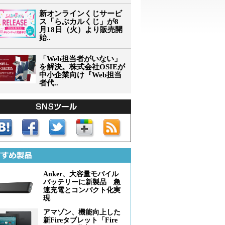
新オンラインくじサービ
ス「らぶカルくじ」が8
月18日（火）より販売開
始..
「Web担当者がいない」
を解決。株式会社OSIEが
中小企業向け『Web担当
者代..
Anker、大容量モバイル
バッテリーに新製品 急
速充電とコンパクト化実
現
アマゾン、機能向上した
新Fireタブレット「Fire