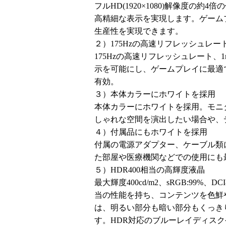
フルHD(1920×1080)解像度の約
高精細な表示を実現します。ゲーム
生産性を実現できます。
２）175Hzの高速リフレッシュレート
175Hzの高速リフレッシュレート、
示を可能にし、ゲームプレイに最適です
有効。
３）本体カラーにホワイトを採用
本体カラーにホワイトを採用。モニ
しゃれな空間を演出したい場合や、
４）付属品にもホワイトを採用
付属の電源アダプター、ケーブル類
た部屋や医療機関などでの使用にも
５）HDR400相当の高輝度液晶
最大輝度400cd/m2、sRGB:99%、
当の性能を持ち、コンテンツを色鮮や
は、明るい部分も暗い部分もくっき
す。HDR対応のブルーレイディス