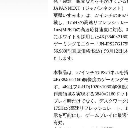
発・製造・販売などを手がけている
JAPANNEXT（ジャパンネクスト
葉県いすみ市）は、27インチのIPS
載し、175Hzの高速リフレッシュレ
1ms(MPRT)の高速応答速度に対応
にホワイトを採用した4K(3840×216
ゲーミングモニター「JN-IPS27G17
56,980円(直販価格:税込)で3月12日
たします。
本製品は、27インチのIPSパネルを
4K(3840×2160)解像度のゲーミン
す。4KはフルHD(1920×1080)解像
作業領域を実現する3840×2160
プレイ時だけでなく、デスクワーク
175Hzの高速リフレッシュレート、
示を可能にし、ゲームプレイに最適です
有効。