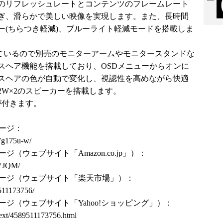
)に対応。画面のリフレッシュレートとコンテンツのフレームレート
ぎ、滑らかで美しい映像を実現します。また、長時間
ー(ちらつき軽減)、ブルーライト軽減モードを搭載しま
応しているので別売のモニターアームやモニタースタンドな
スヘア機能を搭載しており、OSDメニューからオンに
スヘアの色が自動で変化し、視認性を高めながら快適
W×2のスピーカーを搭載します。
が付きます。
ページ：
27g175u-w/
ページ（ウェブサイト「Amazon.co.jp」）：
XVJQM/
品販売ページ（ウェブサイト「楽天市場」）：
9511173756/
販売ページ（ウェブサイト「Yahoo!ショッピング」）：
nnext/4589511173756.html