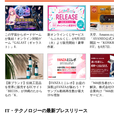
この宇宙からボードゲーム
新オンラインくじサービス
天空、Amazon.co.
が集結！オンライン対戦ゲ
「らぶカルくじ」が8月18日
「AYANEO公式
ーム『GALAST（ギャラス
（火）より販売開始！豪華
開設 〜「KONKR 
ト）』8..
作家..
FIT」を8月7日..
【新ブランド】伝統工芸品
【FANZAミニレポ】お盆の
「Web担当者が
を世界に販売するECサイト
深夜はFANZAが賑わう！？
解決。株式会社OS
「BECOS」が沖縄のたから
サンプル動画再生数が最大
企業向け『Web
もの「K..
19％増加
サービス..
IT・テクノロジーの最新プレスリリース