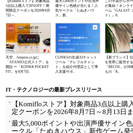
【Komifloストア】対象商品
最大5,000ポイントや出演声
この宇宙からボ
3点以上購入で20%OFF！期
優サイン色紙が当たる！人
が集結！オンラ
間限定クーポンを2026年8月
気サークル「たぬきハウ
ーム『GALAST
7日～..
ス」新..
ト）』8..
天空、Amazon.co.jpに
CLINKSの生成AIチャット
【新ブランド】
「AYANEO公式ストア」を
ツール「ナレフルチャッ
を世界に販売する
開設 〜「KONKR POCKET
ト」を紹介代理店として導
「BECOS」が沖
FIT」を8月7日..
入支援サポ..
もの「K..
IT・テクノロジーの最新プレスリリース
【Komifloストア】対象商品3点以上購
定クーポンを2026年8月7日～8月13日
最大5,000ポイントや出演声優サイン
ークル「たぬきハウス」新作ゲーム発