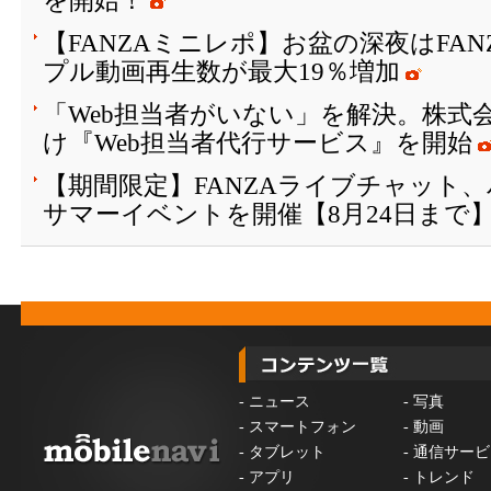
を開始！
【FANZAミニレポ】お盆の深夜はFA
プル動画再生数が最大19％増加
「Web担当者がいない」を解決。株式会
け『Web担当者代行サービス』を開始
【期間限定】FANZAライブチャット
サマーイベントを開催【8月24日まで
-
ニュース
-
写真
-
スマートフォン
-
動画
-
タブレット
-
通信サービ
-
アプリ
-
トレンド