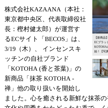
株式会社KAZAANA（本社：
東京都中央区、代表取締役社
長：樫村健太郎）が運営す
るECサイト「BECOS」は、
【新商品】M
ECプラッ
KOTOH
3/19（木）、 インセンスキ
始！
【写
ッチンの自社ブランド
「KOTOHA (香と茶葉)」の
新商品「抹茶 KOTOHA -
禅」他の取り扱いを開始し
ました。心を癒される新鮮な抹茶の