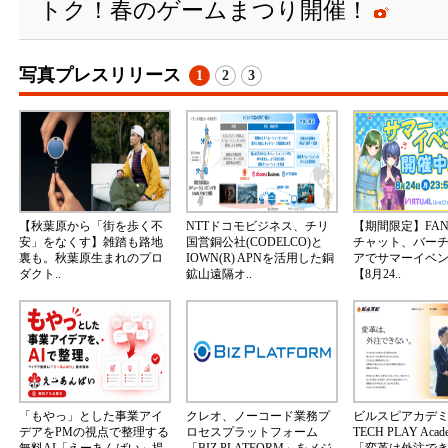
トク！春のゲームまつり開催！
写真プレスリリース
1
2
3
【秋葉原から「街を歩く不
NTTドコモビジネス、チリ
【期間限定】FA
安」をなくす】雑踏も路地
国営銅公社(CODELCO)と
チャット、バー
裏も。秋葉原生まれのプロ
IOWN(R) APNを活用した銅
アでサマーイベ
ダクト..
鉱山遠隔オ..
【8月24..
「もやっ」とした事業アイ
クレオ、ノーコード業務プ
ビルスピアカデ
デアをPMの視点で整理する
ロセスプラットフォーム
TECH PLAY Aca