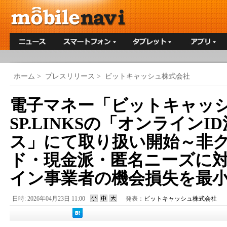
ホーム
>
プレスリリース
>
ビットキャッシュ株式会社
電子マネー「ビットキャッ
SP.LINKSの「オンラインI
ス」にて取り扱い開始～非
ド・現金派・匿名ニーズに
イン事業者の機会損失を最
日時: 2026年04月23日 11:00
発表：
ビットキャッシュ株式会社