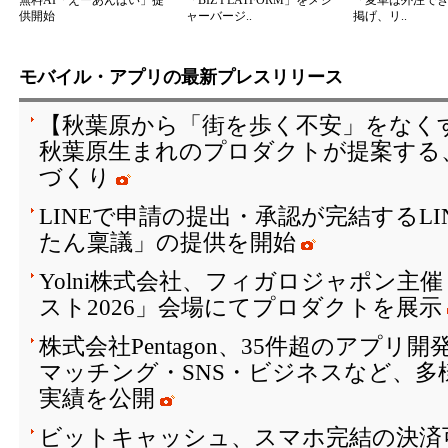
無料AI「えーあんばい」提
「BIZ PLATFORM」をメジ
「変革は外注で
供開始
ャーバージ..
掲げ、リ..
モバイル・アプリの最新プレスリリース
【秋葉原から「街を歩く不安」をなく
秋葉原生まれのプロダクトが提案する
づくり
LINEで申請の提出・承認が完結するL
たん稟議」の提供を開始
Yolni株式会社、フィガロジャポン主
スト2026」会場にてプロダクトを展示
株式会社Pentagon、35件超のアプリ
マッチング・SNS・ビジネスなど、多
実績を公開
ビットキャッシュ、スマホ完結の決済