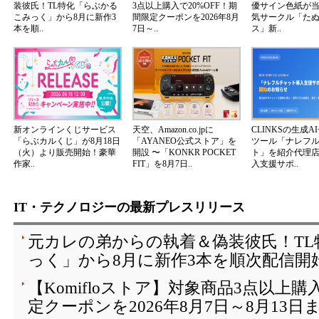
装彼氏！TL特化「らぶかる
3点以上購入で20%OFF！期
優サイン色紙が
こみっく」から8月に新作3
間限定クーポンを2026年8月
気サークル「た
本を順..
7日～..
ス」新..
新オンラインくじサービス
天空、Amazon.co.jpに
CLINKSの生成A
「らぶカルくじ」が8月18日
「AYANEO公式ストア」を
ツール「ナレフ
（火）より販売開始！豪華
開設 〜「KONKR POCKET
ト」を紹介代理
作家..
FIT」を8月7日..
入支援サポ..
IT・テクノロジーの最新プレスリリース
元カレの弟からの執着＆偽装彼氏！T
っく」から8月に新作3本を順次配信開
【Komifloストア】対象商品3点以上購
定クーポンを2026年8月7日～8月13日