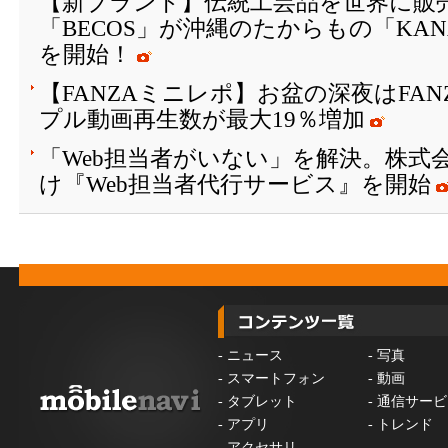
【新ブランド】伝統工芸品を世界に販
「BECOS」が沖縄のたからもの「KAN
を開始！
【FANZAミニレポ】お盆の深夜はFA
プル動画再生数が最大19％増加
「Web担当者がいない」を解決。株式会
け『Web担当者代行サービス』を開始
-
ニュース
-
写真
-
スマートフォン
-
動画
-
タブレット
-
通信サービ
-
アプリ
-
トレンド
-
アクセサリ