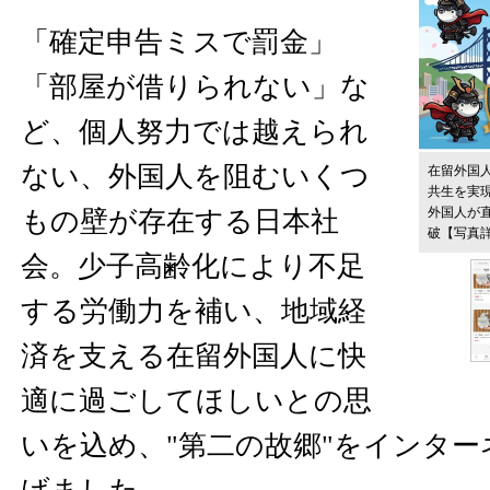
「確定申告ミスで罰金」
「部屋が借りられない」な
ど、個人努力では越えられ
ない、外国人を阻むいくつ
在留外国人
共生を実
外国人が
もの壁が存在する日本社
破
【写真
会。少子高齢化により不足
する労働力を補い、地域経
済を支える在留外国人に快
適に過ごしてほしいとの思
いを込め、"第二の故郷"をインタ