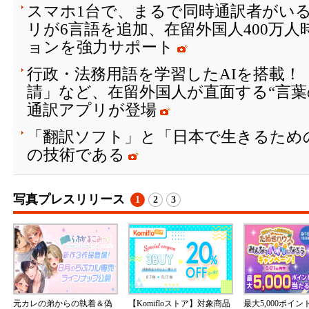
スマホ1台で、まるで同時通訳者がいる
リが6言語を追加、在留外国人400万
ョンを強力サポート
行政・法務用語を学習したAIを搭載！
請」など、在留外国人が直面する“言葉
通訳アプリが登場
「翻訳ソフト」と「⽇本で⽣きるため
の技術である
写真プレスリリース
1
2
3
元カレの弟からの執着＆偽
【Komifloストア】対象商品
最大5,000ポイ