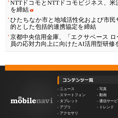
NTTドコモとNTTドコモビジネス、
を締結
ひたちなか市と地域活性化および市民
的とした包括的連携協定を締結
京都中央信用金庫、「エクサベース 
員の応対力向上に向けたAI活用型研修
-
ニュース
-
写真
-
スマートフォン
-
動画
-
タブレット
-
通信サービ
-
アプリ
-
トレンド
-
アクセサリ