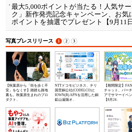
最大5,000ポイントが当たる！人気サ
ク」新作発売記念キャンペーン、お気
ポイントを抽選でプレゼント【9月11
写真プレスリリース
1
2
3
【秋葉原から「街を歩く不
NTTドコモビジネス、チリ
【期間限定】FA
安」をなくす】雑踏も路地
国営銅公社(CODELCO)と
チャット、バー
裏も。秋葉原生まれのプロ
IOWN(R) APNを活用した銅
アでサマーイベ
ダクト..
鉱山遠隔オ..
【8月24..