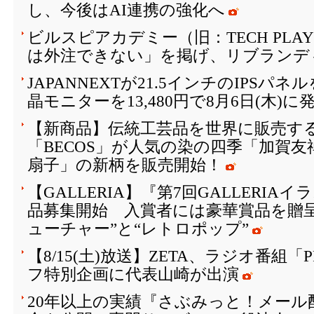
し、今後はAI連携の強化へ
ビルスピアカデミー（旧：TECH PLAY 
は外注できない」を掲げ、リブランデ
JAPANNEXTが21.5インチのIPSパ
晶モニターを13,480円で8月6日(木)に
【新商品】伝統工芸品を世界に販売する
「BECOS」が人気の染の四季「加賀
扇子」の新柄を販売開始！
【GALLERIA】『第7回GALLERI
品募集開始 入賞者には豪華賞品を贈
ューチャー”と“レトロポップ”
【8/15(土)放送】ZETA、ラジオ番組「
フ特別企画に代表山崎が出演
20年以上の実績『さぶみっと！メール