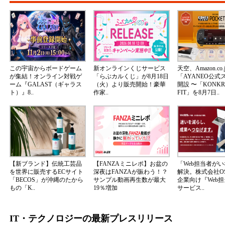
この宇宙からボードゲーム
新オンラインくじサービス
天空、Amazon.co.
が集結！オンライン対戦ゲ
「らぶカルくじ」が8月18日
「AYANEO公式
ーム『GALAST（ギャラス
（火）より販売開始！豪華
開設 〜「KONKR 
ト）』8..
作家..
FIT」を8月7日..
【新ブランド】伝統工芸品
【FANZAミニレポ】お盆の
「Web担当者が
を世界に販売するECサイト
深夜はFANZAが賑わう！？
解決。株式会社OS
「BECOS」が沖縄のたから
サンプル動画再生数が最大
企業向け『Web
もの「K..
19％増加
サービス..
IT・テクノロジーの最新プレスリリース