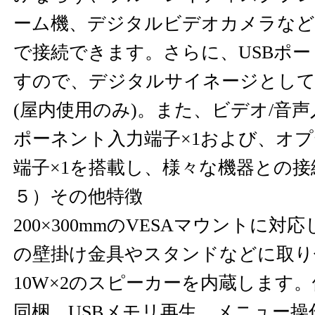
ーム機、デジタルビデオカメラなど
で接続できます。さらに、USBポ
すので、デジタルサイネージとし
(屋内使用のみ)。また、ビデオ/音声
ポーネント入力端子×1および、オ
端子×1を搭載し、様々な機器との
５）その他特徴
200×300mmのVESAマウントに
の壁掛け金具やスタンドなどに取り
10W×2のスピーカーを内蔵します
同梱。USBメモリ再生、メニュー操