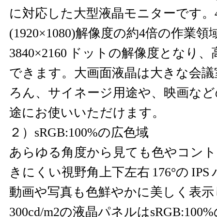
に対応した大型液晶モニターです。4K
(1920×1080)解像度の約4倍の作
3840×2160 ドットの解像度とな
できます。大画面液晶は大きな会議
ろん、サイネージ用途や、映画など
途にお使いいただけます。
２）sRGB:100%の広色域
あらゆる角度から見ても色やコント
きにくい視野角上下左右 176°の IP
動画や写真も色鮮やかに美しく表示
300cd/m2の液晶パネルはsRGB:1