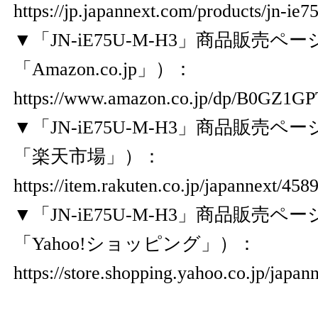
https://jp.japannext.com/products/jn-ie7
▼「JN-iE75U-M-H3」商品販売
「Amazon.co.jp」）：
https://www.amazon.co.jp/dp/B0GZ1G
▼「JN-iE75U-M-H3」商品販売
「楽天市場」）：
https://item.rakuten.co.jp/japannext/45
▼「JN-iE75U-M-H3」商品販売
「Yahoo!ショッピング」）：
https://store.shopping.yahoo.co.jp/japa