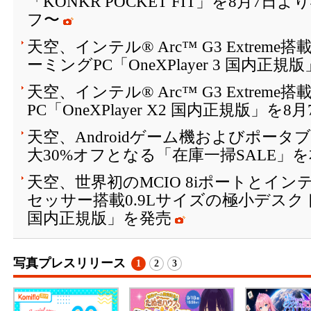
「KONKR POCKET FIT」を8月7日
フ〜
天空、インテル® Arc™ G3 Extreme搭
ーミングPC「OneXPlayer 3 国内正規
天空、インテル® Arc™ G3 Extreme搭載の3
PC「OneXPlayer X2 国内正規版」を
天空、Androidゲーム機およびポータ
大30%オフとなる「在庫一掃SALE」
天空、世界初のMCIO 8iポートとインテル® 
セッサー搭載0.9Lサイズの極小デスクト
国内正規版」を発売
写真プレスリリース
1
2
3