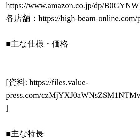
https://www.amazon.co.jp/dp/B0GYNW
各店舗：
https://high-beam-online.com/p
■主な仕様・価格
[資料:
https://files.value-
press.com/czMjYXJ0aWNsZSM1N
]
■主な特長