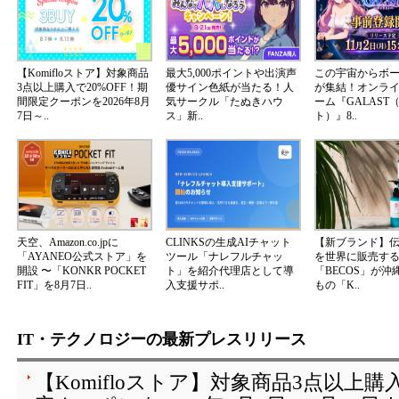
【Komifloストア】対象商品
最大5,000ポイントや出演声
この宇宙からボ
3点以上購入で20%OFF！期
優サイン色紙が当たる！人
が集結！オンラ
間限定クーポンを2026年8月
気サークル「たぬきハウ
ーム『GALAST
7日～..
ス」新..
ト）』8..
天空、Amazon.co.jpに
CLINKSの生成AIチャット
【新ブランド】
「AYANEO公式ストア」を
ツール「ナレフルチャッ
を世界に販売する
開設 〜「KONKR POCKET
ト」を紹介代理店として導
「BECOS」が沖
FIT」を8月7日..
入支援サポ..
もの「K..
IT・テクノロジーの最新プレスリリース
【Komifloストア】対象商品3点以上購