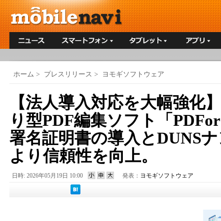
ホーム
>
プレスリリース
>
ヨモギソフトウェア
【法人導入対応を大幅強化
り型PDF編集ソフト「PDFor
署名証明書の導入とDUNS
より信頼性を向上。
日時: 2026年05月19日 10:00
発表：
ヨモギソフトウェア