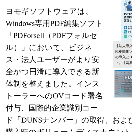
ヨモギソフトウェアは、
Windows専用PDF編集ソフト
「PDForsell（PDFフォルセ
ル）」において、ビジネ
【法人導
PDF編集ソ
の導入とD
ス・法人ユーザーがより安
上。
【写
全かつ円滑に導入できる新
体制を整えました。インス
トーラーへのOVコード署名
付与、国際的企業識別コー
ド「DUNSナンバー」の取得、およ