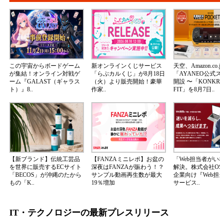
この宇宙からボードゲーム
新オンラインくじサービス
天空、Amazon.co.
が集結！オンライン対戦ゲ
「らぶカルくじ」が8月18日
「AYANEO公式
ーム『GALAST（ギャラス
（火）より販売開始！豪華
開設 〜「KONKR 
ト）』8..
作家..
FIT」を8月7日..
【新ブランド】伝統工芸品
【FANZAミニレポ】お盆の
「Web担当者が
を世界に販売するECサイト
深夜はFANZAが賑わう！？
解決。株式会社OS
「BECOS」が沖縄のたから
サンプル動画再生数が最大
企業向け『Web
もの「K..
19％増加
サービス..
IT・テクノロジーの最新プレスリリース