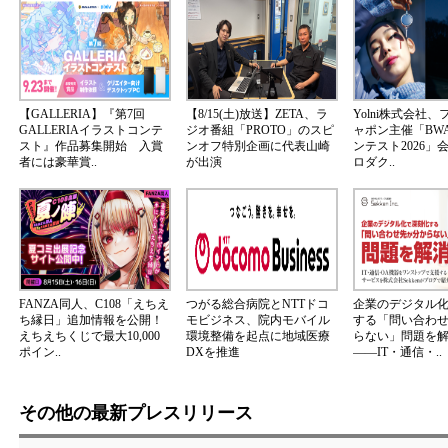
【GALLERIA】『第7回
【8/15(土)放送】ZETA、ラ
Yolni株式会社
GALLERIAイラストコンテ
ジオ番組「PROTO」のスピ
ャポン主催「BW
スト』作品募集開始 入賞
ンオフ特別企画に代表山崎
ンテスト2026」
者には豪華賞..
が出演
ロダク..
FANZA同人、C108「えちえ
つがる総合病院とNTTドコ
企業のデジタル
ち縁日」追加情報を公開！
モビジネス、院内モバイル
する「問い合わ
えちえちくじで最大10,000
環境整備を起点に地域医療
らない」問題を
ポイン..
DXを推進
――IT・通信・..
その他の最新プレスリリース