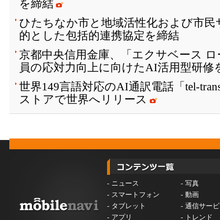
を締結
ひたちなか市と地域活性化および市民
的とした包括的連携協定を締結
京都中央信用金庫、「エクサベース 
員の応対力向上に向けたAI活用型研修
世界149言語対応のAI通訳電話「tel-tran
ストアで世界へリリース
-
ニュース
-
写真
-
スマートフォン
-
動画
-
タブレット
-
通信サービ
-
アプリ
-
トレンド