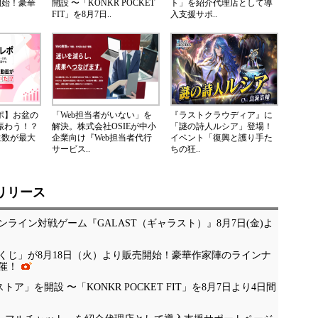
開始！豪華
開設 〜「KONKR POCKET
ト」を紹介代理店として導
FIT」を8月7日..
入支援サポ..
レポ】お盆の
「Web担当者がいない」を
『ラストクラウディア』に
が賑わう！？
解決。株式会社OSIEが中小
「謎の詩人ルシア」登場！
生数が最大
企業向け『Web担当者代行
イベント「復興と護り手た
サービス..
ちの狂..
リリース
ライン対戦ゲーム『GALAST（ギャラスト）』8月7日(金)よ
くじ」が8月18日（火）より販売開始！豪華作家陣のラインナ
催！
公式ストア」を開設 〜「KONKR POCKET FIT」を8月7日より4日間