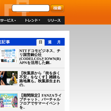
日
週
月
NTTドコモビジネス、チ
リ国営銅公社
(CODELCO)とIOWN(R)
APNを活用した銅..
【秋葉原から「街を歩く
不安」をなくす】雑踏も
路地裏も。秋葉原生まれ
の..
【期間限定】FANZAライ
ブチャット、バーチャル
フロアでサマーイベント
を..