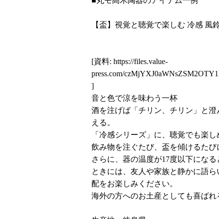
■丸モ高木陶器のアイテム一例
【盃】視覚と聴覚で楽しむ 冷感 風鈴
[資料:
https://files.value-
press.com/czMjYXJ0aWNsZSM2OT
]
音と色で涼を味わう一杯
酒を注げば「チリン、チリン」と澄
える。
「冷感シリーズ」に、聴覚でも楽し
飲み物を注ぐたび、盃を傾けるたび
さらに、器の温度が17度以下にな
ときには、友人や家族と静かに語ら
配をお楽しみください。
海外の方へのお土産としても喜ばれ