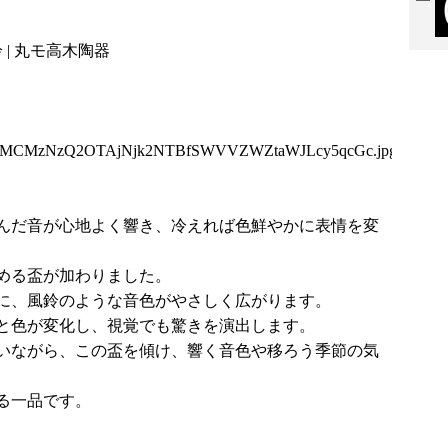
 | 丸モ高木陶器
Y1MCMzNzQ2OTAjNjk2NTBfSWVVZWZtaWJLcy5qcGc.jpg
んだ音が心地よく響き、冷えれば色鮮やかに表情を変
める盃が加わりました。
に、風鈴のような音色がやさしく広がります。
ると色が変化し、視覚でも驚きを演出します。
いながら、この盃を傾け、響く音色や移ろう季節の気
る一品です。