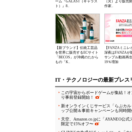
ーム『GALAST（ギャラス
（火）より販売
ト）』8..
作家..
【新ブランド】伝統工芸品
【FANZAミニ
を世界に販売するECサイト
深夜はFANZA
「BECOS」が沖縄のたから
サンプル動画再
もの「K..
19％増加
IT・テクノロジーの最新プレス
この宇宙からボードゲームが集結！オン
り事前登録開始！
新オンラインくじサービス「らぶカル
ップ公開＆事前キャンペーンも同時開
天空、Amazon.co.jpに「AYANEO
限定で15%オフ〜