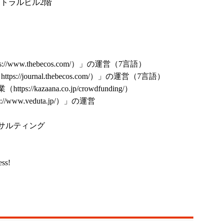
ントラルビル2階
ps://www.thebecos.com/
）」の運営（7言語）
（
https://journal.thebecos.com/
）」の運営（7言語）
業（
https://kazaana.co.jp/crowdfunding/
）
s://www.veduta.jp/
）」の運営
サルティング
ess!