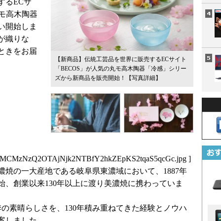
するECサ
丸モ高木陶器
い開始しま
が織りな
ときをお届
【新商品】伝統工芸品を世界に販売するECサイト
「BECOS」が人気の丸モ高木陶器「冷感」シリー
ズから新商品を販売開始！
【写真詳細】
1MCMzNzQ2OTAjNjk2NTBfY2hkZEpKS2tqaS5qcGc.jpg
]
美濃焼の一大産地である岐阜県東濃域において、1887年
始、創業以来130年以上に渡り美濃焼に携わっていま
の素晴らしさを、130年積み重ねてきた経験とノウハ
案しました。