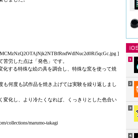
1MCMzNzQ2OTAjNjk2NTBfRndWdlNuc2d0Ri5qcGc.jpg
]
て苦労した点は「発色」です。
が変化する特殊な絵の具を調合し、特殊な窯を使って焼
度も何度も試作品を焼き上げては実験を繰り返しまし
く変化し、より冷たくなれば、くっきりとした色合い
om/collections/marumo-takagi