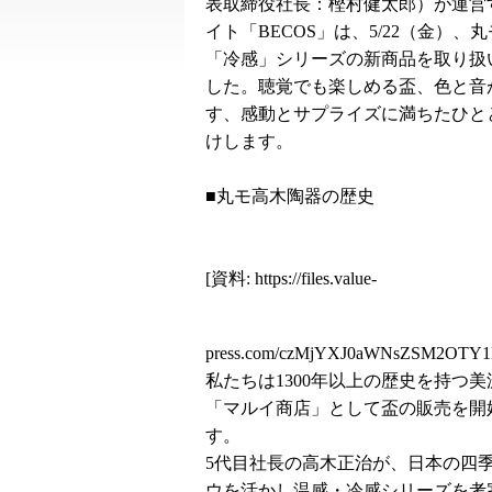
表取締役社長：樫村健太郎）が運営
イト「BECOS」は、5/22（金）、
「冷感」シリーズの新商品を取り扱
した。聴覚でも楽しめる盃、色と音
す、感動とサプライズに満ちたひと
けします。
■丸モ高木陶器の歴史
[資料:
https://files.value-
press.com/czMjYXJ0aWNsZSM2OTY
私たちは1300年以上の歴史を持つ
「マルイ商店」として盃の販売を開
す。
5代目社長の高木正治が、日本の四季
ウを活かし温感・冷感シリーズを考