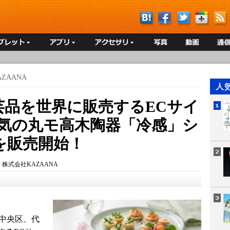
ZAANA
芸品を世界に販売するECサイ
人気の丸モ高木陶器「冷感」シ
を販売開始！
：
株式会社KAZAANA
都中央区、代