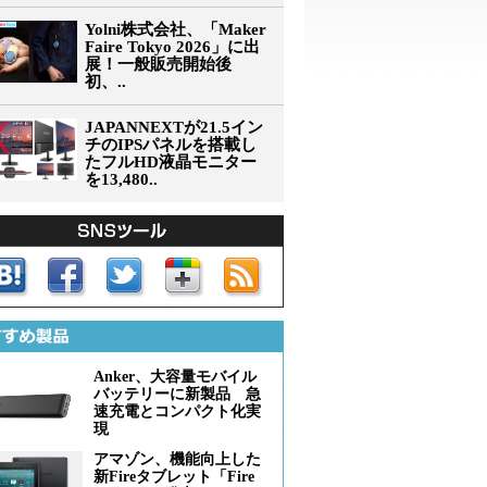
Yolni株式会社、「Maker
Faire Tokyo 2026」に出
展！一般販売開始後
初、..
JAPANNEXTが21.5イン
チのIPSパネルを搭載し
たフルHD液晶モニター
を13,480..
Anker、大容量モバイル
バッテリーに新製品 急
速充電とコンパクト化実
現
アマゾン、機能向上した
新Fireタブレット「Fire