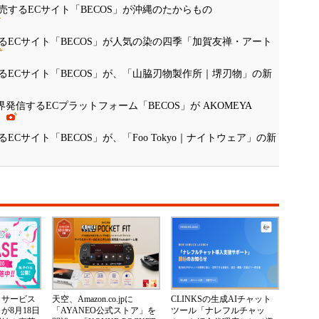
するECサイト「BECOS」が沖縄のたからもの
ECサイト「BECOS」が人気の染の四季「加賀友禅・アート
ECサイト「BECOS」が、「山脇刃物製作所｜堺刃物」の新
を世界発信するECプラットフォーム「BECOS」が AKOMEYA
！
Cサイト「BECOS」が、「Foo Tokyo｜ナイトウェア」の新
じサービス
天空、Amazon.co.jpに
CLINKSの生成AIチャット
が8月18日
「AYANEO公式ストア」を
ツール「ナレフルチャッ