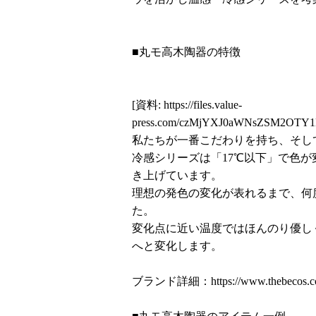
■丸モ高木陶器の特徴
[資料:
https://files.value-
press.com/czMjYXJ0aWNsZSM2OTY
私たちが一番こだわりを持ち、そし
冷感シリーズは「17℃以下」で色
き上げています。
理想の発色の変化が表れるまで、何
た。
変化点に近い温度ではほんのり優し
へと変化します。
ブランド詳細：
https://www.thebecos.c