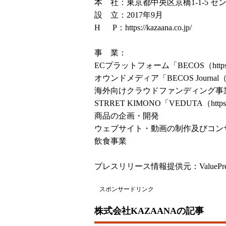
本 社：東京都中央区京橋1-1-5 セ
設 立：2017年9月
H P：
https://kazaana.co.jp/
事 業：
ECプラットフォーム「BECOS（
htt
オウンドメディア「BECOS Journal
海外向けクラウドファンディング事
STRRET KIMONO「VEDUTA（
http
商品の企画・開発
ウェブサイト・動画の制作及びコン
飲食事業
プレスリリース情報提供元：
ValuePr
スポンサードリンク
株式会社KAZAANAの記事