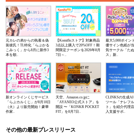
元カレの弟からの執着＆偽
【Komifloストア】対象商品
最大5,000ポイ
装彼氏！TL特化「らぶかる
3点以上購入で20%OFF！期
優サイン色紙が
こみっく」から8月に新作3
間限定クーポンを2026年8月
気サークル「た
本を順..
7日～..
ス」新..
新オンラインくじサービス
天空、Amazon.co.jpに
CLINKSの生成A
「らぶカルくじ」が8月18日
「AYANEO公式ストア」を
ツール「ナレフ
（火）より販売開始！豪華
開設 〜「KONKR POCKET
ト」を紹介代理
作家..
FIT」を8月7日..
入支援サポ..
その他の最新プレスリリース