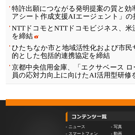
特許出願につながる発明提案の質と効
アシート作成支援AIエージェント」の
NTTドコモとNTTドコモビジネス、
を締結
ひたちなか市と地域活性化および市民
的とした包括的連携協定を締結
京都中央信用金庫、「エクサベース 
員の応対力向上に向けたAI活用型研修
-
ニュース
-
写真
-
スマートフォン
-
動画