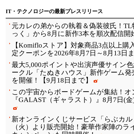
IT・テクノロジーの最新プレスリリース
元カレの弟からの執着＆偽装彼氏！T
っく」から8月に新作3本を順次配信開
【Komifloストア】対象商品3点以上購
定クーポンを2026年8月7日～8月13日
最大5,000ポイントや出演声優サイン
ークル「たぬきハウス」新作ゲーム発
を開催！【9月18日まで】
この宇宙からボードゲームが集結！オ
『GALAST（ギャラスト）』8月7日(
新オンラインくじサービス「らぶカルく
（火）より販売開始！豪華作家陣のラ