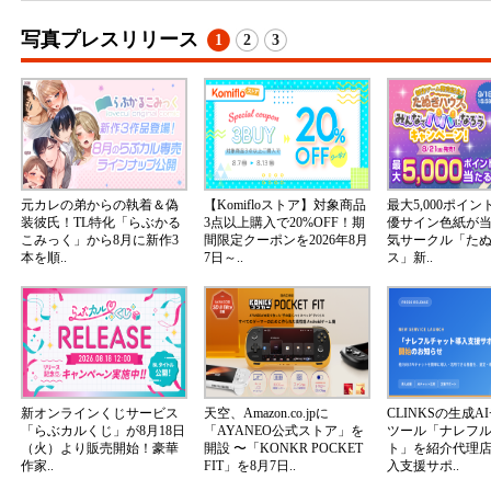
写真プレスリリース
1
2
3
元カレの弟からの執着＆偽
【Komifloストア】対象商品
最大5,000ポイ
装彼氏！TL特化「らぶかる
3点以上購入で20%OFF！期
優サイン色紙が
こみっく」から8月に新作3
間限定クーポンを2026年8月
気サークル「た
本を順..
7日～..
ス」新..
新オンラインくじサービス
天空、Amazon.co.jpに
CLINKSの生成A
「らぶカルくじ」が8月18日
「AYANEO公式ストア」を
ツール「ナレフ
（火）より販売開始！豪華
開設 〜「KONKR POCKET
ト」を紹介代理
作家..
FIT」を8月7日..
入支援サポ..