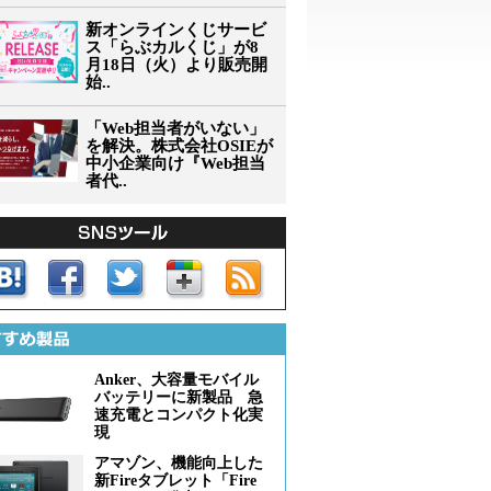
新オンラインくじサービ
ス「らぶカルくじ」が8
月18日（火）より販売開
始..
「Web担当者がいない」
を解決。株式会社OSIEが
中小企業向け『Web担当
者代..
Anker、大容量モバイル
バッテリーに新製品 急
速充電とコンパクト化実
現
アマゾン、機能向上した
新Fireタブレット「Fire