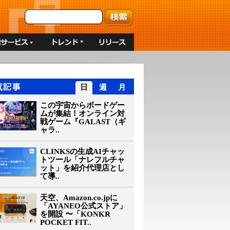
日
週
月
この宇宙からボードゲー
ムが集結！オンライン対
戦ゲーム『GALAST（ギ
ャラ..
CLINKSの生成AIチャッ
トツール「ナレフルチャ
ット」を紹介代理店とし
て導..
天空、Amazon.co.jpに
「AYANEO公式ストア」
を開設 〜「KONKR
POCKET FIT..