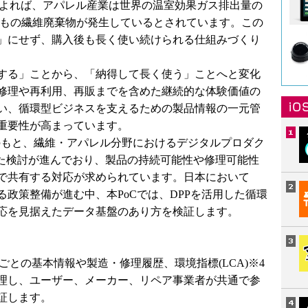
によれば、アパレル産業は世界の温室効果ガス排出量の
万トンもの繊維廃棄物が発生しているとされています。この
」にせず、購入後も長く使い続けられる仕組みづくり
する」ことから、「納得して長く使う」ことへと変化
修理や再利用、再販までを含めた継続的な体験価値の
い、循環型ビジネスを支えるための製品情報の一元管
重要性が高まっています。
のもと、繊維・アパレル分野におけるデジタルプロダク
けた検討が進んでおり、製品の持続可能性や修理可能性
で共有する対応が求められています。日本において
政策整備が進む中、本PoCでは、DPPを活用した循環
応を見据えたデータ基盤のあり方を検証します。
ごとの基本情報や製造・修理履歴、環境指標(LCA)※4
理し、ユーザー、メーカー、リペア事業者が共通で参
証します。