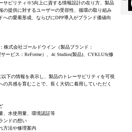
ーサビリティ※5向上に資する情報設計の在り方、製品
報の提供に対するユーザーの受容性、循環の取り組み
ドへの愛着形成、ならびにDPP導入がブランド価値向
6：株式会社ゴールドウイン（製品ブランド：
ス：ReForme）、4c Studios(製品)、CYKLUS(修
主に以下の情報を表示し、製品のトレーサビリティを可視
への共感を育むことで、長く大切に着用していただく
。
ど
出量、水使用量、環境認証等
ランドの想い
れ方法や修理案内