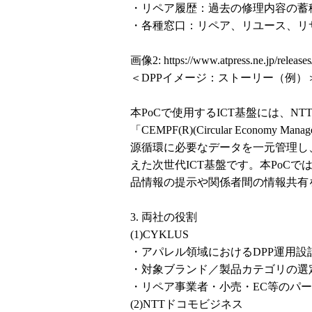
・リペア履歴：過去の修理内容の蓄
・各種窓口：リペア、リユース、リ
画像2:
https://www.atpress.ne.jp/relea
＜DPPイメージ：ストーリー（例）
本PoCで使用するICT基盤には、
「CEMPF(R)(Circular Economy 
源循環に必要なデータを一元管理し
えた次世代ICT基盤です。本PoC
品情報の提示や関係者間の情報共有
3. 両社の役割
(1)CYKLUS
・アパレル領域におけるDPP運用設計
・対象ブランド／製品カテゴリの選定
・リペア事業者・小売・EC等のパ
(2)NTTドコモビジネス