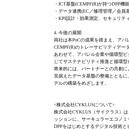
・ICT基盤(CEMPF(R)が持つDP
・データ連携(EC／修理管理／会員基
・KPI設計・効果測定、セキュリ
4. 今後の展開
両社は本PoCの成果を踏まえ、アパ
CEMPF(R)のトレーサビリティデ
あわせて、アパレル企業や循環型ビ
じてサステナビリティ推進と循環型
将来的には、パートナーとの共創に
見据えたデータ基盤の整備とともに
デルの構築をめざします。
<株式会社CYKLUSについて>
株式会社CYKLUS（サイクラス）
ッションに、サーキュラーエコノミ
DPPをはじめとするデジタル技術