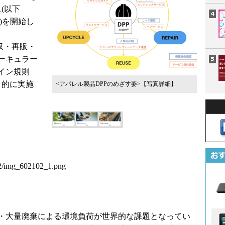
(以下
C)を開始し
収・再販・
ーキュラー
イン規則
目的に実施
<アパレル製品DPPのめざす姿>
【写真詳細】
102/img_602102_1.png
・大量廃棄による環境負荷が世界的な課題となってい