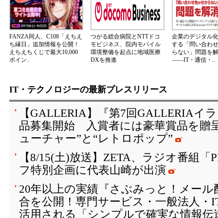
FANZA同人、C108「えちえ
つがる総合病院とNTTドコ
企業のデジタル
ち縁日」追加情報を公開！
モビジネス、院内モバイル
する「問い合わ
えちえちくじで最大10,000
環境整備を起点に地域医療
らない」問題を
ポイン..
DXを推進
――IT・通信・..
IT・テクノロジーの最新プレスリリース
【GALLERIA】『第7回GALLERI
品募集開始 入賞者には豪華賞品を贈
ューチャー”と“レトロポップ”
【8/15(土)放送】ZETA、ラジオ番組「
フ特別企画に代表山崎が出演
20年以上の実績『さぶみっと！メール
合を公開！専門サービス・一般法人・I
活用される「シンプルで確実な情報伝