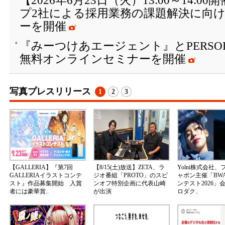
【2026年6月23日（火）13:00～14:
プ2社による採用業務の課題解決に向
ーを開催
『みーつけあエージェント』とPERSOL Glob
無料オンラインセミナーを開催
写真プレスリリース
1
2
3
【GALLERIA】『第7回
【8/15(土)放送】ZETA、ラ
Yolni株式会社
GALLERIAイラストコンテ
ジオ番組「PROTO」のスピ
ャポン主催「BW
スト』作品募集開始 入賞
ンオフ特別企画に代表山崎
ンテスト2026」
者には豪華賞..
が出演
ロダク..