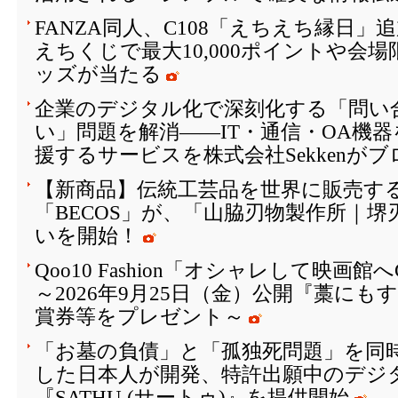
FANZA同人、C108「えちえち縁日
えちくじで最大10,000ポイントや会
ッズが当たる
企業のデジタル化で深刻化する「問い
い」問題を解消――IT・通信・OA機
援するサービスを株式会社Sekkenが
【新商品】伝統工芸品を世界に販売する
「BECOS」が、「山脇刃物製作所｜
いを開始！
Qoo10 Fashion「オシャレして映画
～2026年9月25日（金）公開『藁に
賞券等をプレゼント～
「お墓の負債」と「孤独死問題」を同
した日本人が開発、特許出願中のデジ
『SATHU (サートゥ)』を提供開始