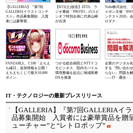
【GALLERIA】『第7回
【8/15(土)放送】ZETA、ラ
Yolni株式会社
GALLERIAイラストコンテ
ジオ番組「PROTO」のスピ
ャポン主催「BW
スト』作品募集開始 入賞
ンオフ特別企画に代表山崎
ンテスト2026」
者には豪華賞..
が出演
ロダク..
FANZA同人、C108「えちえ
つがる総合病院とNTTドコ
企業のデジタル
ち縁日」追加情報を公開！
モビジネス、院内モバイル
する「問い合わ
えちえちくじで最大10,000
環境整備を起点に地域医療
らない」問題を
ポイン..
DXを推進
――IT・通信・..
IT・テクノロジーの最新プレスリリース
【GALLERIA】『第7回GALLERI
品募集開始 入賞者には豪華賞品を贈
ューチャー”と“レトロポップ”