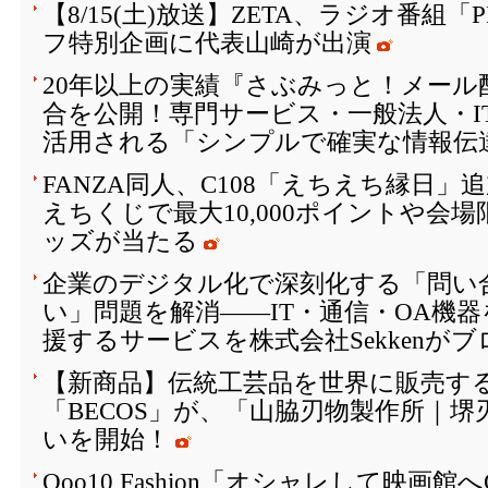
【8/15(土)放送】ZETA、ラジオ番組「
フ特別企画に代表山崎が出演
20年以上の実績『さぶみっと！メール
合を公開！専門サービス・一般法人・I
活用される「シンプルで確実な情報伝
FANZA同人、C108「えちえち縁日
えちくじで最大10,000ポイントや会
ッズが当たる
企業のデジタル化で深刻化する「問い
い」問題を解消――IT・通信・OA機
援するサービスを株式会社Sekkenが
【新商品】伝統工芸品を世界に販売する
「BECOS」が、「山脇刃物製作所｜
いを開始！
Qoo10 Fashion「オシャレして映画