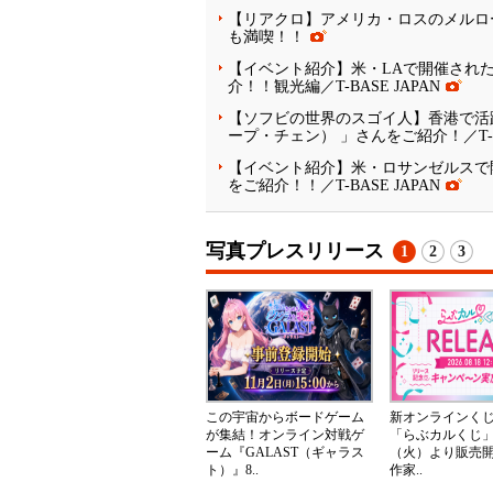
【リアクロ】アメリカ・ロスのメルロ
も満喫！！
【イベント紹介】米・LAで開催された『 
介！！観光編／T-BASE JAPAN
【ソフビの世界のスゴイ人】香港で活躍中
ープ・チェン） 」さんをご紹介！／T-BA
【イベント紹介】米・ロサンゼルスで開催さ
をご紹介！！／T-BASE JAPAN
写真プレスリリース
1
2
3
この宇宙からボードゲーム
新オンラインく
が集結！オンライン対戦ゲ
「らぶカルくじ」
ーム『GALAST（ギャラス
（火）より販売
ト）』8..
作家..