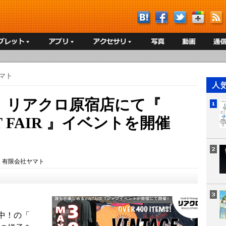
マト
、リアクロ原宿店にて『
IRT FAIR 』イベントを開催
：
有限会社ヤマト
中！の「