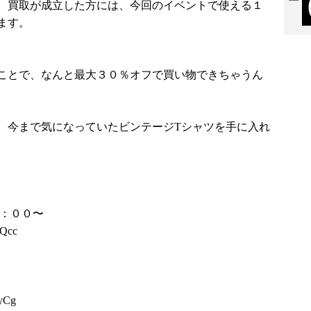
、買取が成立した方には、今回のイベントで使える１
ます。
ことで、なんと最大３０％オフで買い物できちゃうん
、今まで気になっていたビンテージTシャツを手に入れ
８：００〜
JQcc
QyCg