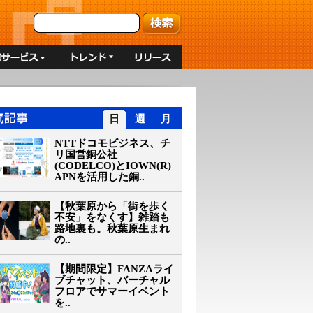
日
週
月
NTTドコモビジネス、チ
リ国営銅公社
(CODELCO)とIOWN(R)
APNを活用した銅..
【秋葉原から「街を歩く
不安」をなくす】雑踏も
路地裏も。秋葉原生まれ
の..
【期間限定】FANZAライ
ブチャット、バーチャル
フロアでサマーイベント
を..