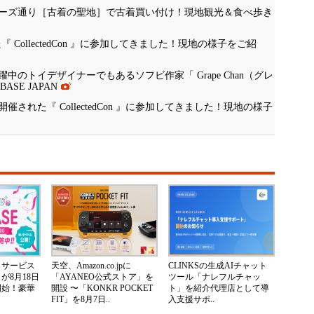
ーズ通り［古着の聖地］で古着買い付け！現地観光＆食べ歩き
CollectedCon 』に参加してきました！現地の様子をご紹
のトイデザイナーでもあるソフビ作家「 Grape Chan（グレ
SE JAPAN
れた『 CollectedCon 』に参加してきました！現地の様子
じサービス
天空、Amazon.co.jpに
CLINKSの生成AIチャット
が8月18日
「AYANEO公式ストア」を
ツール「ナレフルチャッ
開始！豪華
開設 〜「KONKR POCKET
ト」を紹介代理店として導
FIT」を8月7日..
入支援サポ..