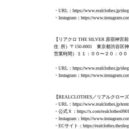
・URL：
https://www.realclothes.jp/sho
・Instagram：
https://www.instagram.com
【リアクロ THE SILVER 原宿神宮
住 所）〒150-0001 東京都渋谷区神
営業時間）１１：００〜２０：００
・URL：
https://www.realclothes.jp/sho
・Instagram：
https://www.instagram.com
【REALCLOTHES／リアルクロー
・URL：
https://www.realclothes.jp/tent
・公式Ｘ：
https://x.com/realclothes090
・Instagram：
https://www.instagram.co
・ECサイト：
https://realclothes.theshop