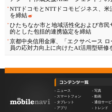
NTTドコモとNTTドコモビジネス、
を締結
ひたちなか市と地域活性化および市民
的とした包括的連携協定を締結
京都中央信用金庫、「エクサベース 
員の応対力向上に向けたAI活用型研修
-
ニュース
-
写真
-
スマートフォン
-
動画
-
タブレット
-
通信サービ
-
アプリ
-
トレンド