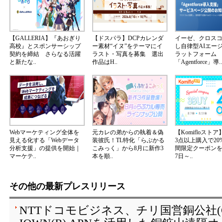
【GALLERIA】『あおぎり
【ドスパラ】DCPカレンダ
イーゼ、クロス
高校』とスポンサーシップ
ー素材“イヌ”をテーマにイ
し自律型AIエー
契約を締結 さらなる活躍
ラスト・写真を募集 選出
ラットフォーム
と新たな..
作品はH..
「Agentforce」導..
Webマーケティング全体を
元カレの弟からの執着＆偽
【Komifloスト
見える化する「Webデータ
装彼氏！TL特化「らぶかる
3点以上購入で20
分析支援」の提供を開始｜
こみっく」から8月に新作3
間限定クーポンを2
マーケテ..
本を順..
7日～..
その他の最新プレスリリース
NTTドコモビジネス、チリ国営銅公社(C