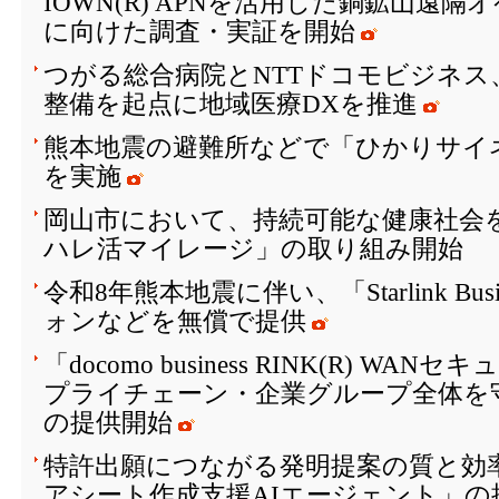
IOWN(R) APNを活用した銅鉱山遠
に向けた調査・実証を開始
つがる総合病院とNTTドコモビジネス
整備を起点に地域医療DXを推進
熊本地震の避難所などで「ひかりサイ
を実施
岡山市において、持続可能な健康社会を
ハレ活マイレージ」の取り組み開始
令和8年熊本地震に伴い、「Starlink Bu
ォンなどを無償で提供
「docomo business RINK(R) W
プライチェーン・企業グループ全体を
の提供開始
特許出願につながる発明提案の質と効
アシート作成支援AIエージェント」の