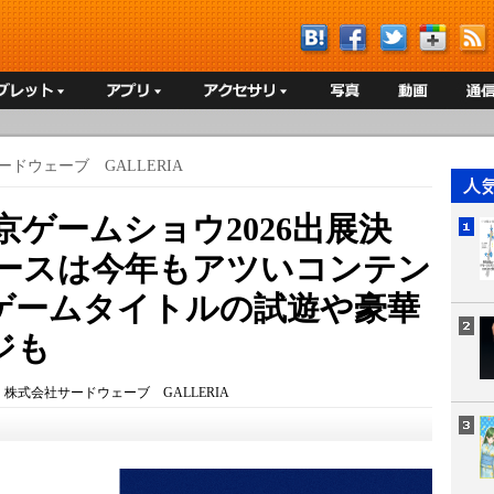
ドウェーブ GALLERIA
東京ゲームショウ2026出展決
Aブースは今年もアツいコンテン
ゲームタイトルの試遊や豪華
ジも
：
株式会社サードウェーブ GALLERIA