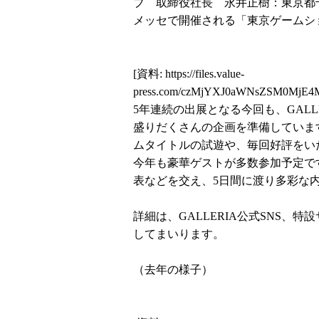
ブ 取締役社長 永井正樹：東京都千
メッセで開催される「東京ゲームショウ
[資料:
https://files.value-
press.com/czMjYXJ0aWNsZSM0MjE
5年連続の出展となる今回も、GAL
盛りだくさんの企画を準備しています
ムタイトルの試遊や、毎回好評をい
今年も豪華ゲストが多数参加予定です
表などを交え、5日間に渡り多彩な
詳細は、GALLERIA公式SNS
してまいります。
（去年の様子）