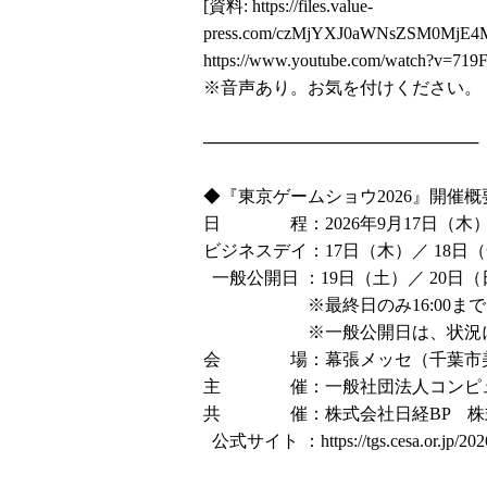
[資料:
https://files.value-
press.com/czMjYXJ0aWNsZSM0MjE4
https://www.youtube.com/watch?v=7
※音声あり。お気を付けください。
───────────────────────
◆『東京ゲームショウ2026』開催
日 程：2026年9月17日（木）
ビジネスデイ：17日（木）／ 18日（金
一般公開日 ：19日（土）／ 20日（日
※最終日のみ16:00ま
※一般公開日は、状況により開
会 場：幕張メッセ（千葉市美浜
主 催：一般社団法人コンピュー
共 催：株式会社日経BP 株式
公式サイト ：
https://tgs.cesa.or.jp/202