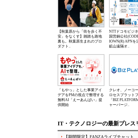
【秋葉原から「街を歩く不
NTTドコモビジ
安」をなくす】雑踏も路地
国営銅公社(CODE
裏も。秋葉原生まれのプロ
IOWN(R) AP
ダクト..
鉱山遠隔オ..
「もやっ」とした事業アイ
クレオ、ノーコ
デアをPMの視点で整理する
ロセスプラット
無料AI「えーあんばい」提
「BIZ PLATF
供開始
ャーバージ..
IT・テクノロジーの最新プレス
【期間限定】FANZAライブチャット