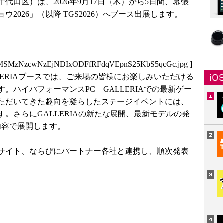
代田区）は、2026年9月17日（木）から5日間、幕張
2026」（以降 TGS2026）へブース出展します。
4MSMzNzcwNzEjNDIxODFfRFdqVEpnS25KbS5qcGc.jpg
]
LERIAブースでは、ご来場の皆様にお楽しみいただける
。ハイパフォーマンスPC GALLERIAでの最新ゲー
ただいてきた趣向を凝らしたステージイベントには、
。さらにGALLERIAの新たな展開、最新モデルの発
内容で展開します。
、特設サイト、ならびにパートナー各社と連携し、順次発表