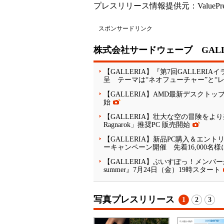
プレスリリース情報提供元：
ValuePr
スポンサードリンク
株式会社サードウェーブ GALL
【GALLERIA】『第7回GALLE
呈 テーマは“ネオフューチャー”と“
【GALLERIA】AMD最新デスクトップ用G
始
【GALLERIA】壮大な空の冒険をより美しく快
Ragnarok」推奨PC 販売開始
【GALLERIA】新品PC購入＆エン
ーキャンペーン開催 先着16,000名様
【GALLERIA】ぶいすぽっ！メンバーがFo
summer』7月24日（金）19時スタート
写真プレスリリース
1
2
3