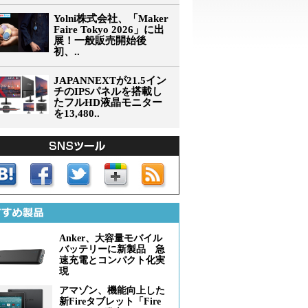
Yolni株式会社、「Maker
Faire Tokyo 2026」に出
展！一般販売開始後
初、..
JAPANNEXTが21.5イン
チのIPSパネルを搭載し
たフルHD液晶モニター
を13,480..
Anker、大容量モバイル
バッテリーに新製品 急
速充電とコンパクト化実
現
アマゾン、機能向上した
新Fireタブレット「Fire