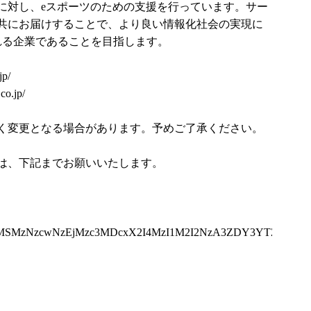
に対し、eスポーツのための支援を行っています。サー
共にお届けすることで、より良い情報化社会の実現に
られる企業であることを目指します。
jp/
co.jp/
く変更となる場合があります。予めご了承ください。
は、下記までお願いいたします。
E4MSMzNzcwNzEjMzc3MDcxX2I4MzI1M2I2NzA3ZDY3YTZhYjV