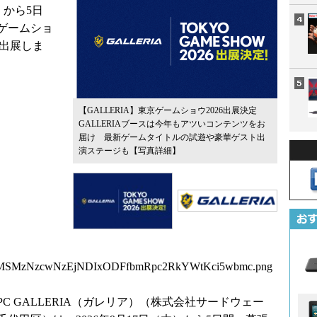
木）から5日
ゲームショ
ス出展しま
【GALLERIA】東京ゲームショウ2026出展決定
GALLERIAブースは今年もアツいコンテンツをお
届け 最新ゲームタイトルの試遊や豪華ゲスト出
演ステージも
【写真詳細】
4MSMzNzcwNzEjNDIxODFfbmRpc2RkYWtKci5wbmc.png
 GALLERIA（ガレリア）（株式会社サードウェー