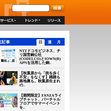
日
週
月
NTTドコモビジネス、チ
リ国営銅公社
(CODELCO)とIOWN(R)
APNを活用した銅..
【秋葉原から「街を歩く
不安」をなくす】雑踏も
路地裏も。秋葉原生まれ
の..
【期間限定】FANZAライ
ブチャット、バーチャル
フロアでサマーイベント
を..