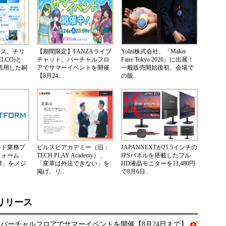
ネス、チリ
【期間限定】FANZAライブ
Yolni株式会社、「Maker
LCO)と
チャット、バーチャルフロ
Faire Tokyo 2026」に出展！
Nを活用した銅
アでサマーイベントを開催
一般販売開始後初、会場で
【8月24..
の販..
ード業務プ
ビルスピアカデミー（旧：
JAPANNEXTが21.5インチの
フォーム
TECH PLAY Academy）、
IPSパネルを搭載したフル
ORM」をメジ
「変革は外注できない」を
HD液晶モニターを13,480円
掲げ、リ..
で8月6日..
リリース
、バーチャルフロアでサマーイベントを開催【8月24日まで】