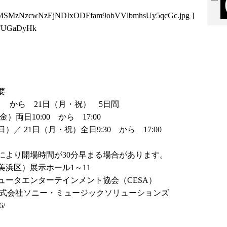
MSMzNzcwNzEjNDIxODFfam9obVVlbmhsUy5qcGc.jpg
]
19FUGaDyHk
概要
 から 21日（月・祝） 5日間
）両日10:00 から 17:00
）／ 21日（月・祝）全日9:30 から 17:00
で
場時間が30分早まる場合があります。
区）展示ホール1～11
タエンターテインメント協会（CESA）
会社ソニー・ミュージックソリューションズ
6/