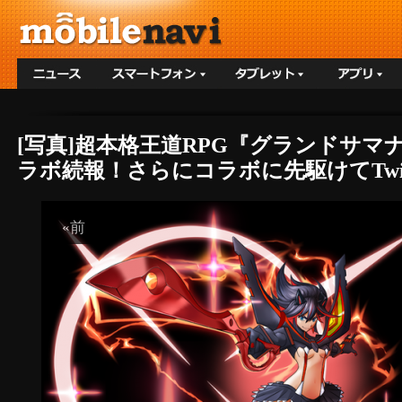
[写真]超本格王道RPG『グランドサマ
ラボ続報！さらにコラボに先駆けてTwit
«前