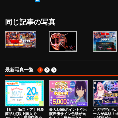
同じ記事の写真
最新写真一覧
1
2
3
【Komifloストア】対象
最大5,000ポイントや出
この宇宙から
商品3点以上購入で
演声優サイン色紙が当
ームが集結！