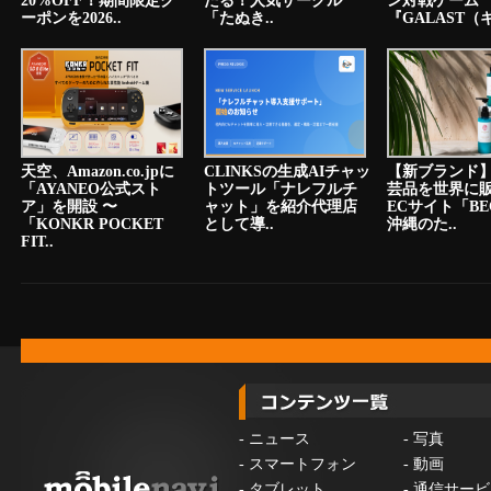
20%OFF！期間限定ク
たる！人気サークル
ン対戦ゲーム
ーポンを2026..
「たぬき..
『GALAST（ギ
天空、Amazon.co.jpに
CLINKSの生成AIチャッ
【新ブランド
「AYANEO公式スト
トツール「ナレフルチ
芸品を世界に
ア」を開設 〜
ャット」を紹介代理店
ECサイト「BE
「KONKR POCKET
として導..
沖縄のた..
FIT..
-
ニュース
-
写真
-
スマートフォン
-
動画
-
タブレット
-
通信サービ