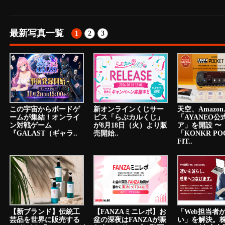
最新写真一覧
1
2
3
この宇宙からボードゲ
新オンラインくじサー
天空、Amazon.
ームが集結！オンライ
ビス「らぶカルくじ」
「AYANEO公
ン対戦ゲーム
が8月18日（火）より販
ア」を開設 〜
『GALAST（ギャラ..
売開始..
「KONKR PO
FIT..
【新ブランド】伝統工
【FANZAミニレポ】お
「Web担当者
芸品を世界に販売する
盆の深夜はFANZAが賑
い」を解決。