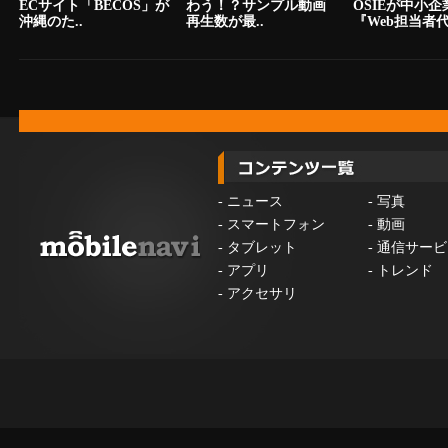
ECサイト「BECOS」が
わう！？サンプル動画
OSIEが中小
沖縄のた..
再生数が最..
『Web担当者代.
-
ニュース
-
写真
-
スマートフォン
-
動画
-
タブレット
-
通信サービ
-
アプリ
-
トレンド
-
アクセサリ