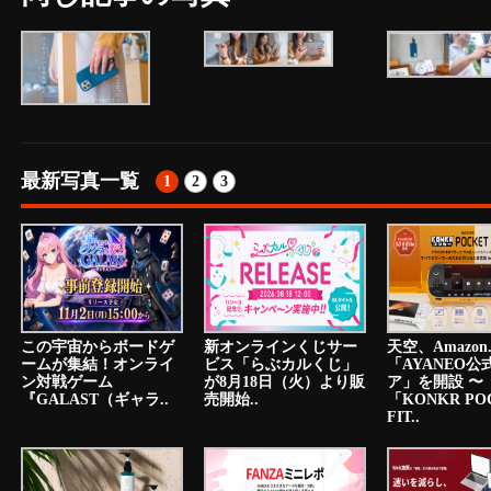
最新写真一覧
1
2
3
この宇宙からボードゲ
新オンラインくじサー
天空、Amazon.
ームが集結！オンライ
ビス「らぶカルくじ」
「AYANEO公
ン対戦ゲーム
が8月18日（火）より販
ア」を開設 〜
『GALAST（ギャラ..
売開始..
「KONKR PO
FIT..