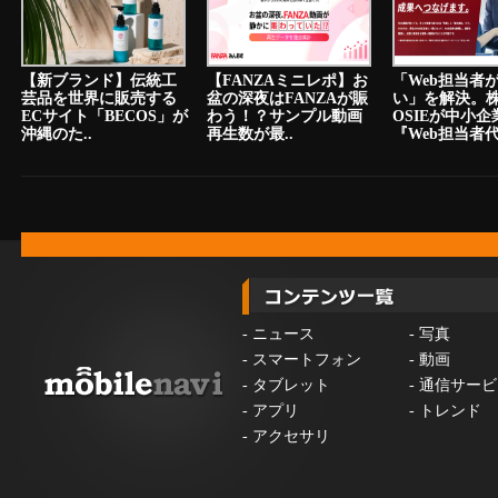
【新ブランド】伝統工
【FANZAミニレポ】お
「Web担当者
芸品を世界に販売する
盆の深夜はFANZAが賑
い」を解決。
ECサイト「BECOS」が
わう！？サンプル動画
OSIEが中小
沖縄のた..
再生数が最..
『Web担当者代.
-
ニュース
-
写真
-
スマートフォン
-
動画
-
タブレット
-
通信サービ
-
アプリ
-
トレンド
-
アクセサリ