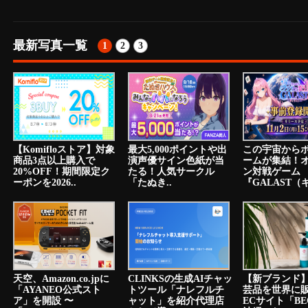
最新写真一覧
1
2
3
【Komifloストア】対象
最大5,000ポイントや出
この宇宙から
商品3点以上購入で
演声優サイン色紙が当
ームが集結！
20%OFF！期間限定ク
たる！人気サークル
ン対戦ゲーム
ーポンを2026..
「たぬき..
『GALAST（ギ
天空、Amazon.co.jpに
CLINKSの生成AIチャッ
【新ブランド
「AYANEO公式スト
トツール「ナレフルチ
芸品を世界に
ア」を開設 〜
ャット」を紹介代理店
ECサイト「BE