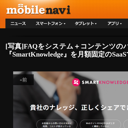
[写真]FAQをシステム＋コンテンツ
『SmartKnowledge』を月額固定のSa
«前