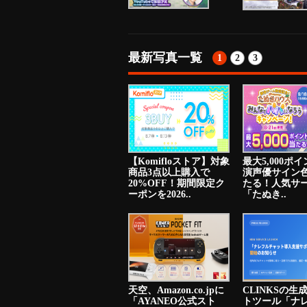
最新写真一覧
1
2
3
【Komifloストア】対象
最大5,000ポ
商品3点以上購入で
演声優サイン
20%OFF！期間限定ク
たる！人気サ
ーポンを2026..
「たぬき..
天空、Amazon.co.jpに
CLINKSの生
「AYANEO公式スト
トツール「ナ