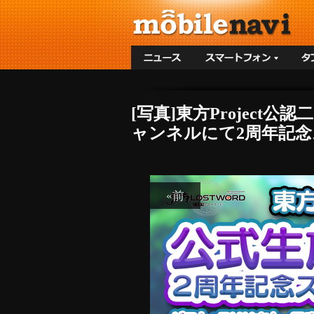
[写真]東方Project公
ャンネルにて2周年記念
«前