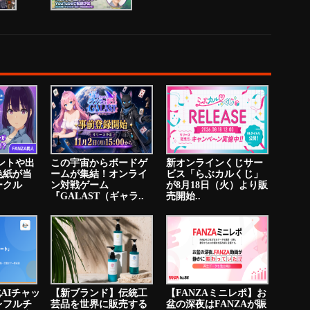
イントや出
この宇宙からボードゲ
新オンラインくじサー
色紙が当
ームが集結！オンライ
ビス「らぶカルくじ」
ークル
ン対戦ゲーム
が8月18日（火）より販
『GALAST（ギャラ..
売開始..
成AIチャッ
【新ブランド】伝統工
【FANZAミニレポ】お
レフルチ
芸品を世界に販売する
盆の深夜はFANZAが賑