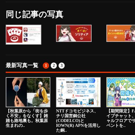
同じ記事の写真
最新写真一覧
1
2
3
【秋葉原から「街を歩
NTTドコモビジネス、
【期間限定】F
く不安」をなくす】雑
チリ国営銅公社
イブチャット
踏も路地裏も。秋葉原
(CODELCO)と
ャルフロアで
生まれの..
IOWN(R) APNを活用し
ベントを..
た銅..