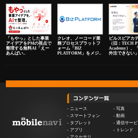
「もやっ」とした事業
クレオ、ノーコード業
ビルスピアカ
アイデアをPMの視点で
務プロセスプラットフ
（旧：TECH P
整理する無料AI「えー
ォーム「BIZ
Academy）
あんばい..
PLATFORM」をメジ..
外注できない」.
-
ニュース
-
写真
-
スマートフォン
-
動画
-
タブレット
-
通信サービ
-
アプリ
-
トレンド
-
アクセサリ