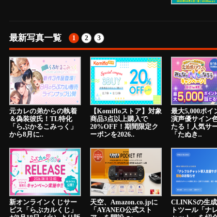
最新写真一覧
1
2
3
元カレの弟からの執着
【Komifloストア】対象
最大5,000ポ
＆偽装彼氏！TL特化
商品3点以上購入で
演声優サイン
「らぶかるこみっく」
20%OFF！期間限定ク
たる！人気サ
から8月に..
ーポンを2026..
「たぬき..
新オンラインくじサー
天空、Amazon.co.jpに
CLINKSの生
ビス「らぶカルくじ」
「AYANEO公式スト
トツール「ナ