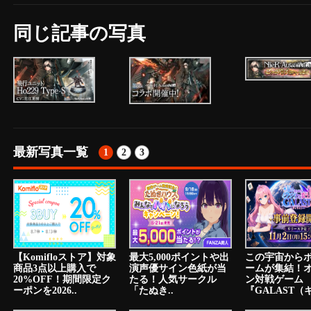
同じ記事の写真
最新写真一覧
1
2
3
【Komifloストア】対象
最大5,000ポイントや出
この宇宙から
商品3点以上購入で
演声優サイン色紙が当
ームが集結！
20%OFF！期間限定ク
たる！人気サークル
ン対戦ゲーム
ーポンを2026..
「たぬき..
『GALAST（ギ