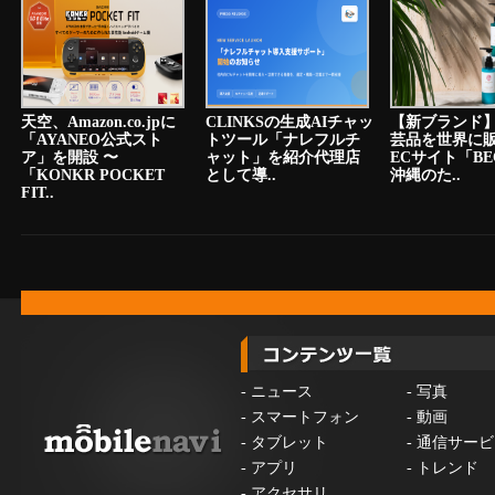
天空、Amazon.co.jpに
CLINKSの生成AIチャッ
【新ブランド
「AYANEO公式スト
トツール「ナレフルチ
芸品を世界に
ア」を開設 〜
ャット」を紹介代理店
ECサイト「BE
「KONKR POCKET
として導..
沖縄のた..
FIT..
-
ニュース
-
写真
-
スマートフォン
-
動画
-
タブレット
-
通信サービ
-
アプリ
-
トレンド
-
アクセサリ