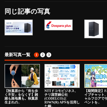
同じ記事の写真
最新写真一覧
1
2
3
【秋葉原から「街を歩
NTTドコモビジネス、
【期間限定】F
く不安」をなくす】雑
チリ国営銅公社
イブチャット
踏も路地裏も。秋葉原
(CODELCO)と
ャルフロアで
生まれの..
IOWN(R) APNを活用し
ベントを..
た銅..