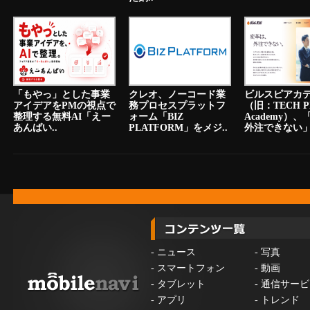
「もやっ」とした事業
クレオ、ノーコード業
ビルスピアカ
アイデアをPMの視点で
務プロセスプラットフ
（旧：TECH P
整理する無料AI「えー
ォーム「BIZ
Academy）
あんばい..
PLATFORM」をメジ..
外注できない」.
-
ニュース
-
写真
-
スマートフォン
-
動画
-
タブレット
-
通信サービ
-
アプリ
-
トレンド